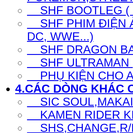
SHF BOOTLEG ( G
SHF PHIM ĐIỆN Ả
DC, WWE...)
SHF DRAGON BA
SHF ULTRAMAN (UL
PHỤ KIỆN CHO A
4.CÁC DÒNG KHÁC 
SIC SOUL,MAKAI K
KAMEN RIDER KIC
SHS,CHANGE,R/D