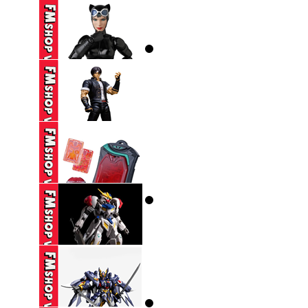
250,000 VND
(2ND,TRẦY) SHF
ULTRAMAN DECKER
...
(2ND) MAFEX 123
CATWOMAN HUSH ...
1,650,000 VND
(CÓ TT) STORM
COLLECTIBLES TKOF
...
650,000 VND
DX ZEZTZ LICENSE
350,000 VND
(NOBOX-THIẾU PART-
SƠN LẠI) HG ...