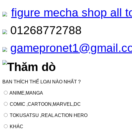
figure mecha shop all t
01268772788
gamepronet1@gmail.c
Thăm dò
BẠN THÍCH THỂ LOẠI NÀO NHẤT ?
ANIME,MANGA
COMIC ,CARTOON,MARVEL,DC
TOKUSATSU ,REAL ACTION HERO
KHÁC