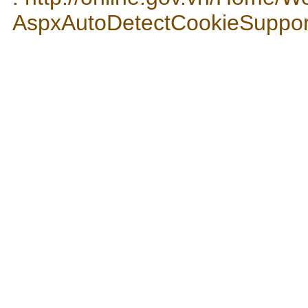
AspxAutoDetectCookieSuppo