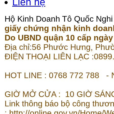
Liên hệ
Hộ Kinh Doanh Tô Quốc Nghi
giấy chứng nhận kinh doan
Do UBND quận 10 cấp ngày 
Địa chỉ:56 Phước Hưng, Phư
ĐIỆN THOẠI LIÊN LẠC
HOT LINE : 07
GIỜ MỞ CỬA : 10 GIỜ SÁNG
Link thông báo bộ công thươ
:
http://online.gov.vn/Home/W