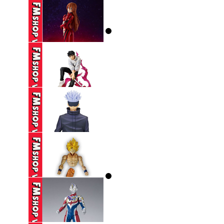
195,000 VND
(NOBOX) POP UP
PARADE ...
590,000 VND
(NOBOX) SEGA SPM
EVANGELION ...
250,000 VND
(2ND) ICHIBAN KUJI
JUJUTSU ...
650,000 VND
(2ND) BANPRESTO
JUJUTSU KAISEN ...
390,000 VND
(THIẾU HÔNG+CHÂN,
THIẾU CHỐT ...