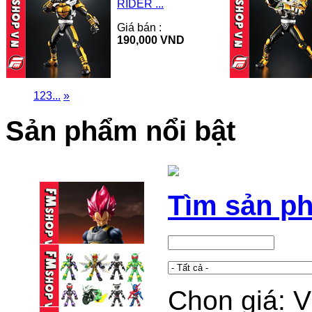
RIDER ...
Giá bán :
190,000 VND
1
2
3
...
»
Sản phẩm nổi bật
Tìm sản p
Chọn giá: 
(2ND) SHF VEGETA
GOD (15TH ...