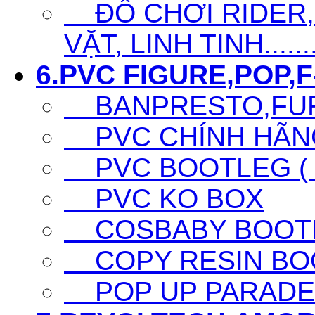
ĐỒ CHƠI RIDER,S
VẶT, LINH TINH......
6.PVC FIGURE,POP,F-
BANPRESTO,FURY
PVC CHÍNH HÃNG 
PVC BOOTLEG ( F
PVC KO BOX
COSBABY BOOTL
COPY RESIN BO
POP UP PARADE