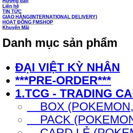
Hướng dẫn
Liên hệ
TIN TỨC
GIAO HÀNG(INTERNATIONAL DELIVERY)
HOẠT ĐỘNG FMSHOP
Khuyến Mãi
Danh mục sản phẩm
ĐẠI VIỆT KỲ NHÂN
***PRE-ORDER***
1.TCG - TRADING C
BOX (POKEMON, 
PACK (POKEMON,
CARD LẺ (POKEM