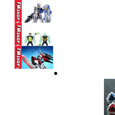
270,000 VND
(NOBOX THIẾU PK
TAY) SEMBO ...
160,000 VND
(NOBOX) HG 1/144
GUNDAM AERIAL ...
330,000 VND
(NOBOX) PLAYMATES
BEN 10 ...
350,000 VND
(NOBOX) SEMBO
BLOCK HEAVENLY ...
95,000 VND