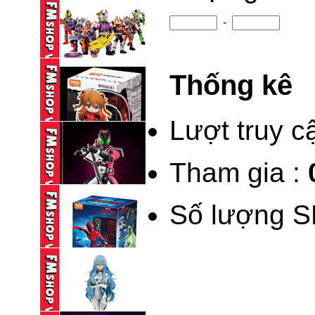
1,150,000 VND
-
BLINDBOX BLOKEES
KAMEN RIDER ...
Thống kê
95,000 VND
BLINDBOX BLOKEES
KAMEN RIDER ...
Lượt truy c
195,000 VND
Tham gia :
(NEW) BLINDBOX
BLOKEES DAALA ...
Số lượng S
235,000 VND
BLOKEES LEGEND
KAMEN RIDER ...
690,000 VND
BLINDBOX BLOKEES
SPIDERMAN ...