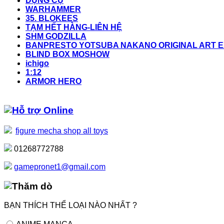
DỤNG CỤ
WARHAMMER
35. BLOKEES
TẠM HẾT HÀNG-LIÊN HỆ
SHM GODZILLA
BANPRESTO YOTSUBA NAKANO ORIGINAL ART EX
BLIND BOX MOSHOW
ichigo
1:12
ARMOR HERO
Hỗ trợ Online
figure mecha shop all toys
01268772788
gamepronet1@gmail.com
Thăm dò
BẠN THÍCH THỂ LOẠI NÀO NHẤT ?