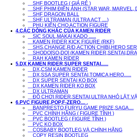
SHF BOOTLEG ( GIÁ RẺ )
SHF PHIM ĐIỆN ẢNH (STAR WAR, MARVEL, D
SHF DRAGON BALL
SHF ULTRAMAN (ULTRA ACT ....)
PHỤ KIỆN CHO ACTION FIGURE
4.CÁC DÒNG KHÁC CỦA KAMEN RIDER
SIC SOUL,MAKAI KADO ......
KAMEN RIDER KICK FIGURE (RKF)
SHS,CHANGE,R/D,ACTION CHIBI,HERO SERI.
SHODO[SO-DO] (KAMEN RIDER,SENTAI,DRAG
RAH KAMEN RIDER
5.DX KAMEN RIDER,SUPER SENTAI......
DX,CSM KAMEN RIDER
DX,SSA SUPER SENTAI,TOMICA HERO......
DX SUPER SENTAI KO BOX
DX KAMEN RIDER KO BOX
DX ULTRAMAN
ĐỒ CHƠI RIDER,SENTAI,ULTRA NHỎ LẶT VẶT, L
6.PVC FIGURE,POP,F-ZERO.... .
BANPRESTO,FURYU,GAME PRIZE,SAGA....
PVC CHÍNH HÃNG ( FIGURE TỈNH )
PVC BOOTLEG ( FIGURE TỈNH )
PVC KO BOX
COSBABY BOOTLEG VÀ CHÍNH HÃNG
COPY RESIN BOOTLEG