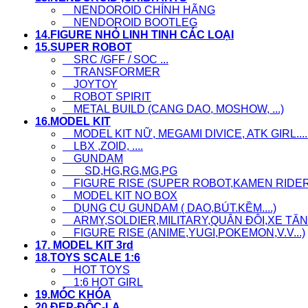
NENDOROID CHÍNH HÃNG
NENDOROID BOOTLEG
14.FIGURE NHỎ LINH TINH CÁC LOẠI
15.SUPER ROBOT
SRC /GFF / SOC ...
TRANSFORMER
JOYTOY
ROBOT SPIRIT
METAL BUILD (CANG DAO, MOSHOW, ...)
16.MODEL KIT
MODEL KIT NỮ, MEGAMI DIVICE, ATK GIRL....
LBX ,ZOID, ....
GUNDAM
SD,HG,RG,MG,PG
FIGURE RISE (SUPER ROBOT,KAMEN RIDER..
MODEL KIT NO BOX
DỤNG CỤ GUNDAM ( DAO,BÚT.KỀM....)
ARMY,SOLDIER,MILITARY,QUÂN ĐỘI,XE TĂNG
FIGURE RISE (ANIME,YUGI,POKEMON,V.V...)
17. MODEL KIT 3rd
18.TOYS SCALE 1:6
HOT TOYS
1:6 HOT GIRL
19.MÓC KHÓA
20.ĐẸP-ĐỘC-LẠ