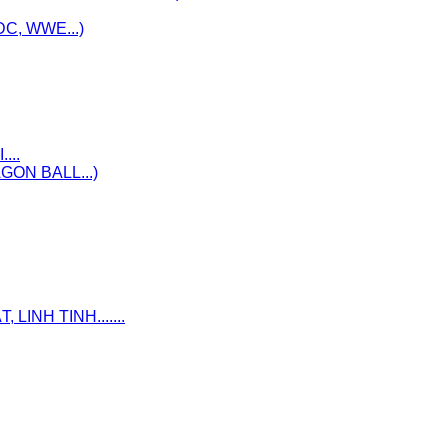
C, WWE...)
...
ON BALL...)
INH TINH.......