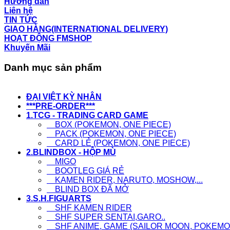
Hướng dẫn
Liên hệ
TIN TỨC
GIAO HÀNG(INTERNATIONAL DELIVERY)
HOẠT ĐỘNG FMSHOP
Khuyến Mãi
Danh mục sản phẩm
ĐẠI VIỆT KỲ NHÂN
***PRE-ORDER***
1.TCG - TRADING CARD GAME
BOX (POKEMON, ONE PIECE)
PACK (POKEMON, ONE PIECE)
CARD LẺ (POKEMON, ONE PIECE)
2.BLINDBOX - HỘP MÙ
MIGO
BOOTLEG GIÁ RẺ
KAMEN RIDER, NARUTO, MOSHOW,...
BLIND BOX ĐÃ MỞ
3.S.H.FIGUARTS
SHF KAMEN RIDER
SHF SUPER SENTAI,GARO..
SHF ANIME, GAME (SAILOR MOON, POKEMON,