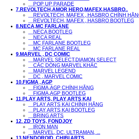
POP UP PARADE
7.REVOLTECH,AMOR HERO,MAFEX,HASBRO..
REVOLTECH, MAFEX , HASBRO CHÍNH HÃN
REVOLTECH, MAFEX , HASBRO BOOTLEG
8.NECA,MC FARLANE
NECA BOOTLEG
NECA REAL
MC FARLANE BOOTLEG
MC FARLANE REAL
9.MARVEL , DC COMIC
MARVEL SELECT,DIAMON SELECT
CÁC DÒNG MARVEL KHÁC
MARVEL LEGEND
DC , MARVEL COMIC
10.FIGMA , AGP
FIGMA,AGP CHÍNH HÃNG
FIGMA,AGP BOOTLEG
11.PLAY ARTS, PLAY ARTS KAI
PLAY ARTS KAI CHÍNH HÃNG
PLAY ARTS KAI BOOTLEG
BRING ARTS
12. ZD TOYS, FONDJOY
IRON MAN
MARVEL, DC, ULTRAMAN, ...
13.NENDOROID ,CHIBI ARTS