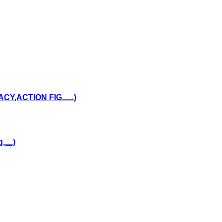
,ACTION FIG......)
...)