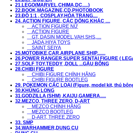
21.LEGO(MARVEL,CHIMA,DC.....)
22.BOOK,MAGAZINE,CD,PHOTOBOOK
23.ĐỒ 1:1 , COSPLAY,HÓA TRANG....
24. ACTION FIGURE, CÁC DÒNG KHÁC ....
ACTION FIGURE NỮ
ACTION FIGURE
GT, DASIN MODEL,VAH,SHS,....
JADA,HIYA TOYS
SAINT SEIYA
25.MOTOBIKE,CAR,AIRPLANE,SHIP.......
26.POWER RANGER,SUPER SENTAI FIGURE ( LEGACY
27.SOLF TOY,TEDDY ,DOLL ...GẤU BÔNG
28.CHIBI FIGURE
CHIBI FIGURE CHÍNH HÃNG
CHIBI FIGURE BOOTLEG
29. POKEMON CÁC LOẠI (Figure, model kit, thú bông,.
30.KHỦNG LONG
31.GODZILLA (SHM) ,KAIJU,GAMERA.....
32.MEZCO, THREE ZERO, D-ART
MEZCO CHÍNH HÃNG
MEZCO BOOTLEG
D-ART, THREE ZERO
33. SMP
34.WARHAMMER,DỤNG CỤ