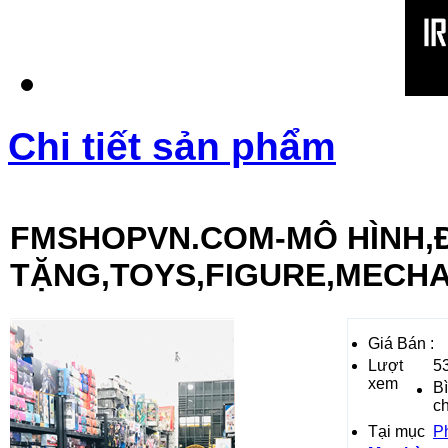
Chi tiết sản phẩm
FMSHOPVN.COM-MÔ HÌNH,
TẶNG,TOYS,FIGURE,MECH
Giá Bán :
Lượt
5
xem
B
c
Tại mục
Ph