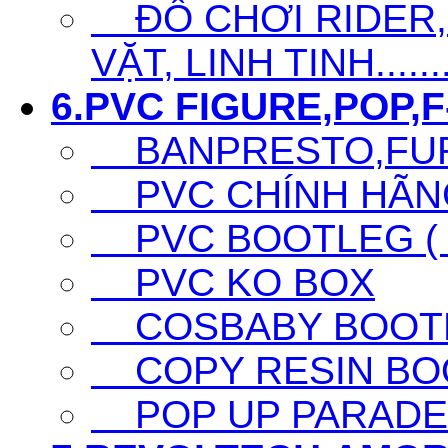
ĐỒ CHƠI RIDER,S
VẶT, LINH TINH......
6.PVC FIGURE,POP,F-
BANPRESTO,FURY
PVC CHÍNH HÃNG 
PVC BOOTLEG ( F
PVC KO BOX
COSBABY BOOTL
COPY RESIN BO
POP UP PARADE