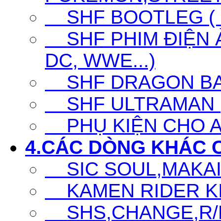
SHF BOOTLEG ( G
SHF PHIM ĐIỆN Ả
DC, WWE...)
SHF DRAGON BA
SHF ULTRAMAN (UL
PHỤ KIỆN CHO A
4.CÁC DÒNG KHÁC 
SIC SOUL,MAKAI K
KAMEN RIDER KIC
SHS,CHANGE,R/D