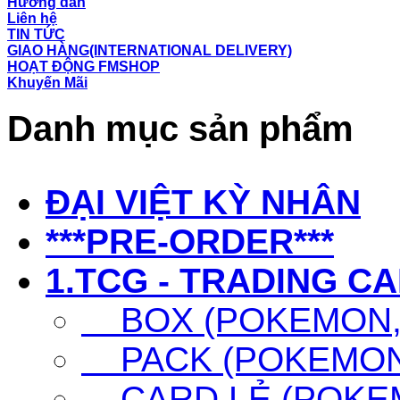
Hướng dẫn
Liên hệ
TIN TỨC
GIAO HÀNG(INTERNATIONAL DELIVERY)
HOẠT ĐỘNG FMSHOP
Khuyến Mãi
Danh mục sản phẩm
ĐẠI VIỆT KỲ NHÂN
***PRE-ORDER***
1.TCG - TRADING C
BOX (POKEMON, 
PACK (POKEMON,
CARD LẺ (POKEM