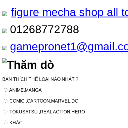
figure mecha shop all t
01268772788
gamepronet1@gmail.c
Thăm dò
BẠN THÍCH THỂ LOẠI NÀO NHẤT ?
ANIME,MANGA
COMIC ,CARTOON,MARVEL,DC
TOKUSATSU ,REAL ACTION HERO
KHÁC