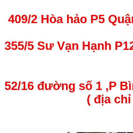
409/2 Hòa hảo P5 Quận 
355/5 Sư Vạn Hạnh P12 
52/16 đường số 1 ,P B
( địa chỉ