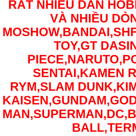
RẤT NHIỀU DÂN HOB
VÀ NHIỀU DÒ
MOSHOW,BANDAI,SHF
TOY,GT DASI
PIECE,NARUTO,
SENTAI,KAMEN R
RYM,SLAM DUNK,KI
KAISEN,GUNDAM,GOD
MAN,SUPERMAN,DC,
BALL,TER