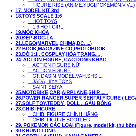
FIGURE RISE (ANIME,YUGI,POKEMON,V.V...)
17. MODEL KIT 3rd
18.TOYS SCALE 1:6
HOT TOYS
1:6 HOT GIRL
19.MÓC KHÓA
20.ĐẸP-ĐỘC-LẠ
21.LEGO(MARVEL,CHIMA,DC.....)
22.BOOK,MAGAZINE,CD,PHOTOBOOK
23.ĐỒ 1:1 , COSPLAY,HÓA TRANG....
24. ACTION FIGURE, CÁC DÒNG KHÁC ....
ACTION FIGURE NỮ
ACTION FIGURE
GT, DASIN MODEL,VAH,SHS,....
JADA,HIYA TOYS
SAINT SEIYA
25.MOTOBIKE,CAR,AIRPLANE,SHIP.......
26.POWER RANGER,SUPER SENTAI FIGURE ( LEGACY
27.SOLF TOY,TEDDY ,DOLL ...GẤU BÔNG
28.CHIBI FIGURE
CHIBI FIGURE CHÍNH HÃNG
CHIBI FIGURE BOOTLEG
29. POKEMON CÁC LOẠI (Figure, model kit, thú bông,.
30.KHỦNG LONG