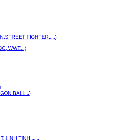
STREET FIGHTER.....)
C, WWE...)
...
ON BALL...)
INH TINH.......