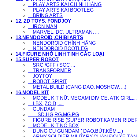
PLAY ARTS KAI CHÍNH HÃNG
PLAY ARTS KAI BOOTLEG
BRING ARTS
12. ZD TOYS, FONDJOY
IRON MAN
MARVEL, DC, ULTRAMAN, ...
13.NENDOROID ,CHIBI ARTS
NENDOROID CHÍNH HÃNG
NENDOROID BOOTLEG
14.FIGURE NHỎ LINH TINH CÁC LOẠI
15.SUPER ROBOT
SRC /GFF / SOC ...
TRANSFORMER
JOYTOY
ROBOT SPIRIT
METAL BUILD (CANG DAO, MOSHOW, ...)
16.MODEL KIT
MODEL KIT NỮ, MEGAMI DIVICE, ATK GIRL....
LBX ,ZOID, ....
GUNDAM
SD,HG,RG,MG,PG
FIGURE RISE (SUPER ROBOT,KAMEN RIDER..
MODEL KIT NO BOX
DỤNG CỤ GUNDAM ( DAO,BÚT.KỀM....)
ARMY,SOLDIER,MILITARY,QUÂN ĐỘI,XE TĂNG