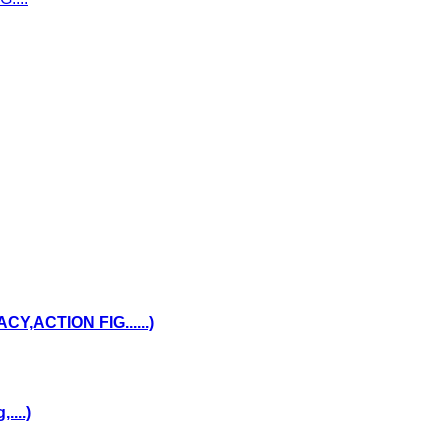
,ACTION FIG......)
...)