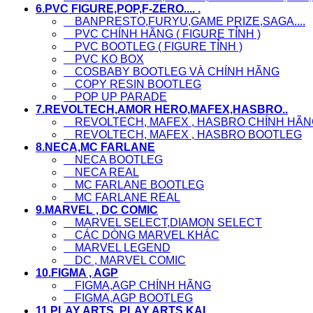
6.PVC FIGURE,POP,F-ZERO.... .
BANPRESTO,FURYU,GAME PRIZE,SAGA....
PVC CHÍNH HÃNG ( FIGURE TỈNH )
PVC BOOTLEG ( FIGURE TỈNH )
PVC KO BOX
COSBABY BOOTLEG VÀ CHÍNH HÃNG
COPY RESIN BOOTLEG
POP UP PARADE
7.REVOLTECH,AMOR HERO,MAFEX,HASBRO..
REVOLTECH, MAFEX , HASBRO CHÍNH HÃN
REVOLTECH, MAFEX , HASBRO BOOTLEG
8.NECA,MC FARLANE
NECA BOOTLEG
NECA REAL
MC FARLANE BOOTLEG
MC FARLANE REAL
9.MARVEL , DC COMIC
MARVEL SELECT,DIAMON SELECT
CÁC DÒNG MARVEL KHÁC
MARVEL LEGEND
DC , MARVEL COMIC
10.FIGMA , AGP
FIGMA,AGP CHÍNH HÃNG
FIGMA,AGP BOOTLEG
11.PLAY ARTS, PLAY ARTS KAI