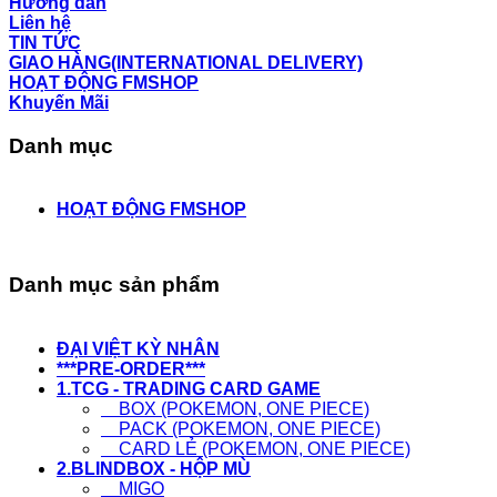
Hướng dẫn
Liên hệ
TIN TỨC
GIAO HÀNG(INTERNATIONAL DELIVERY)
HOẠT ĐỘNG FMSHOP
Khuyến Mãi
Danh mục
HOẠT ĐỘNG FMSHOP
Danh mục sản phẩm
ĐẠI VIỆT KỲ NHÂN
***PRE-ORDER***
1.TCG - TRADING CARD GAME
BOX (POKEMON, ONE PIECE)
PACK (POKEMON, ONE PIECE)
CARD LẺ (POKEMON, ONE PIECE)
2.BLINDBOX - HỘP MÙ
MIGO