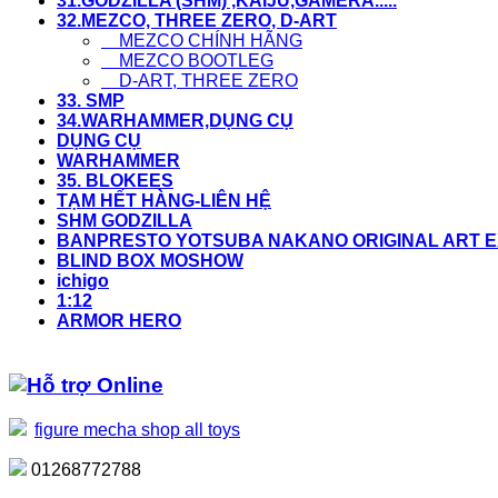
31.GODZILLA (SHM) ,KAIJU,GAMERA.....
32.MEZCO, THREE ZERO, D-ART
MEZCO CHÍNH HÃNG
MEZCO BOOTLEG
D-ART, THREE ZERO
33. SMP
34.WARHAMMER,DỤNG CỤ
DỤNG CỤ
WARHAMMER
35. BLOKEES
TẠM HẾT HÀNG-LIÊN HỆ
SHM GODZILLA
BANPRESTO YOTSUBA NAKANO ORIGINAL ART EX
BLIND BOX MOSHOW
ichigo
1:12
ARMOR HERO
Hỗ trợ Online
figure mecha shop all toys
01268772788