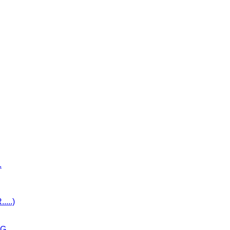
.
...)
....