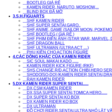
BOOTLEG GIÁ RẺ
KAMEN RIDER, NARUTO, MOSHOW,...
BLIND BOX ĐÃ MỞ
3.S.H.FIGUARTS
SHF KAMEN RIDER
SHF SUPER SENTAI,GARO..
SHF ANIME, GAME (SAILOR MOON, POKEMON,
SHF BOOTLEG ( GIÁ RẺ )
SHF PHIM ĐIỆN ẢNH (STAR WAR, MARVEL, D
SHF DRAGON BALL
SHF ULTRAMAN (ULTRA ACT ....)
PHỤ KIỆN CHO ACTION FIGURE
4.CÁC DÒNG KHÁC CỦA KAMEN RIDER
SIC SOUL,MAKAI KADO ......
KAMEN RIDER KICK FIGURE (RKF)
SHS,CHANGE,R/D,ACTION CHIBI,HERO SERI.
SHODO[SO-DO] (KAMEN RIDER,SENTAI,DRAG
RAH KAMEN RIDER
5.DX KAMEN RIDER,SUPER SENTAI......
DX,CSM KAMEN RIDER
DX,SSA SUPER SENTAI,TOMICA HERO......
DX SUPER SENTAI KO BOX
DX KAMEN RIDER KO BOX
DX ULTRAMAN
ĐỒ CHƠI RIDER,SENTAI,ULTRA NHỎ LẶT VẶT, L