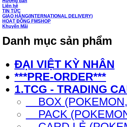
Hướng dẫn
Liên hệ
TIN TỨC
GIAO HÀNG(INTERNATIONAL DELIVERY)
HOẠT ĐỘNG FMSHOP
Khuyến Mãi
Danh mục sản phẩm
ĐẠI VIỆT KỲ NHÂN
***PRE-ORDER***
1.TCG - TRADING C
BOX (POKEMON, 
PACK (POKEMON,
CARD LẺ (POKEM