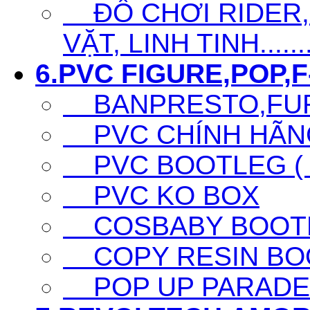
ĐỒ CHƠI RIDER,S
VẶT, LINH TINH......
6.PVC FIGURE,POP,F-
BANPRESTO,FURY
PVC CHÍNH HÃNG 
PVC BOOTLEG ( F
PVC KO BOX
COSBABY BOOTL
COPY RESIN BO
POP UP PARADE