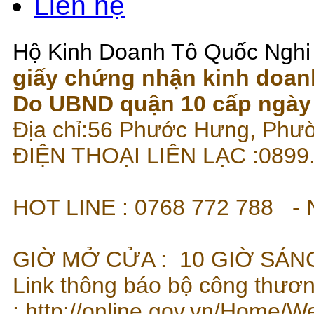
Liên hệ
Hộ Kinh Doanh Tô Quốc Nghi
giấy chứng nhận kinh doan
Do UBND quận 10 cấp ngày 
Địa chỉ:56 Phước Hưng, Phư
ĐIỆN THOẠI LIÊN LẠC
HOT LINE : 07
GIỜ MỞ CỬA : 10 GIỜ SÁNG
Link thông báo bộ công thươ
:
http://online.gov.vn/Home/W