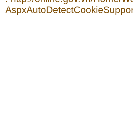
AspxAutoDetectCookieSuppo