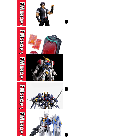
...
(2ND) MAFEX 123
CATWOMAN HUSH ...
1,650,000 VND
(CÓ TT) STORM
COLLECTIBLES TKOF
...
650,000 VND
DX ZEZTZ LICENSE
350,000 VND
(NOBOX-THIẾU PART-
SƠN LẠI) HG ...
270,000 VND
(NOBOX THIẾU PK
TAY) SEMBO ...