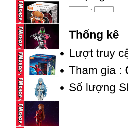
95,000 VND
-
BLINDBOX BLOKEES
KAMEN RIDER ...
Thống kê
195,000 VND
(NEW) BLINDBOX
BLOKEES DAALA ...
Lượt truy c
235,000 VND
Tham gia :
BLOKEES LEGEND
KAMEN RIDER ...
Số lượng S
690,000 VND
BLINDBOX BLOKEES
SPIDERMAN ...
195,000 VND
(NOBOX) POP UP
PARADE ...