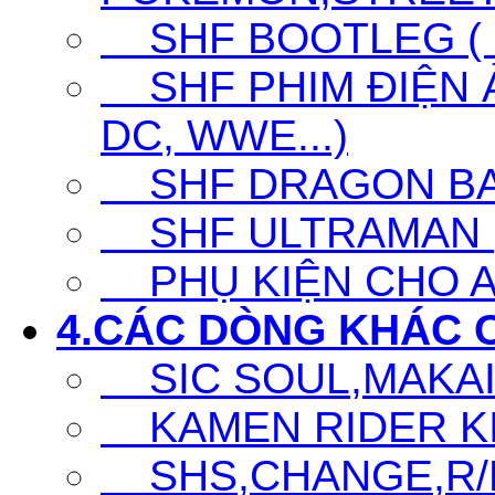
SHF BOOTLEG ( G
SHF PHIM ĐIỆN Ả
DC, WWE...)
SHF DRAGON BA
SHF ULTRAMAN (UL
PHỤ KIỆN CHO A
4.CÁC DÒNG KHÁC 
SIC SOUL,MAKAI K
KAMEN RIDER KIC
SHS,CHANGE,R/D