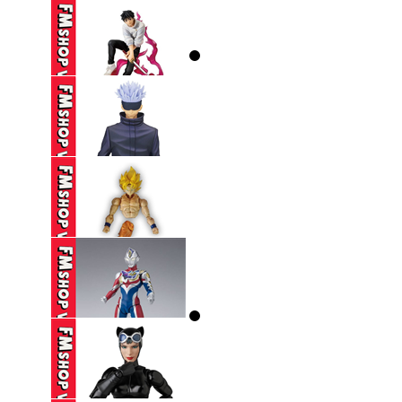
590,000 VND
(NOBOX) SEGA SPM
EVANGELION ...
250,000 VND
(2ND) ICHIBAN KUJI
JUJUTSU ...
650,000 VND
(2ND) BANPRESTO
JUJUTSU KAISEN ...
390,000 VND
(THIẾU HÔNG+CHÂN,
THIẾU CHỐT ...
250,000 VND
(2ND,TRẦY) SHF
ULTRAMAN DECKER