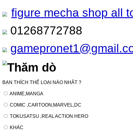
figure mecha shop all t
01268772788
gamepronet1@gmail.c
Thăm dò
BẠN THÍCH THỂ LOẠI NÀO NHẤT ?
ANIME,MANGA
COMIC ,CARTOON,MARVEL,DC
TOKUSATSU ,REAL ACTION HERO
KHÁC