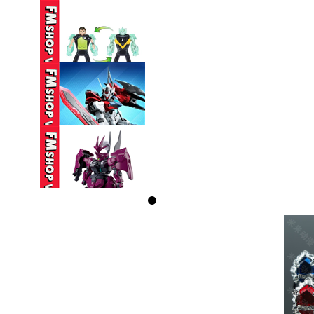
160,000 VND
(NOBOX) HG 1/144
GUNDAM AERIAL ...
330,000 VND
(NOBOX) PLAYMATES
BEN 10 ...
350,000 VND
(NOBOX) SEMBO
BLOCK HEAVENLY ...
95,000 VND
(NOBOX GÃY CHỐT
DÁO, MẤT DÁO) ...
230,000 VND