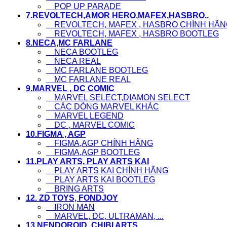
POP UP PARADE
7.REVOLTECH,AMOR HERO,MAFEX,HASBRO..
REVOLTECH, MAFEX , HASBRO CHÍNH HÃN
REVOLTECH, MAFEX , HASBRO BOOTLEG
8.NECA,MC FARLANE
NECA BOOTLEG
NECA REAL
MC FARLANE BOOTLEG
MC FARLANE REAL
9.MARVEL , DC COMIC
MARVEL SELECT,DIAMON SELECT
CÁC DÒNG MARVEL KHÁC
MARVEL LEGEND
DC , MARVEL COMIC
10.FIGMA , AGP
FIGMA,AGP CHÍNH HÃNG
FIGMA,AGP BOOTLEG
11.PLAY ARTS, PLAY ARTS KAI
PLAY ARTS KAI CHÍNH HÃNG
PLAY ARTS KAI BOOTLEG
BRING ARTS
12. ZD TOYS, FONDJOY
IRON MAN
MARVEL, DC, ULTRAMAN, ...
13.NENDOROID ,CHIBI ARTS