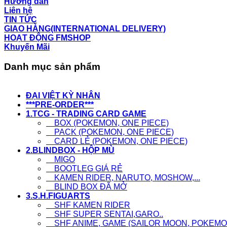
Hướng dẫn
Liên hệ
TIN TỨC
GIAO HÀNG(INTERNATIONAL DELIVERY)
HOẠT ĐỘNG FMSHOP
Khuyến Mãi
Danh mục sản phẩm
ĐẠI VIỆT KỲ NHÂN
***PRE-ORDER***
1.TCG - TRADING CARD GAME
BOX (POKEMON, ONE PIECE)
PACK (POKEMON, ONE PIECE)
CARD LẺ (POKEMON, ONE PIECE)
2.BLINDBOX - HỘP MÙ
MIGO
BOOTLEG GIÁ RẺ
KAMEN RIDER, NARUTO, MOSHOW,...
BLIND BOX ĐÃ MỞ
3.S.H.FIGUARTS
SHF KAMEN RIDER
SHF SUPER SENTAI,GARO..
SHF ANIME, GAME (SAILOR MOON, POKEMON,