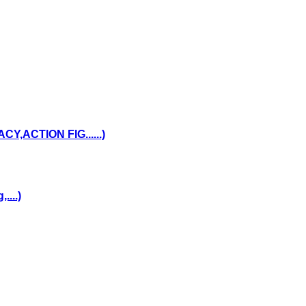
,ACTION FIG......)
...)