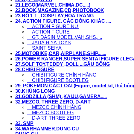
21.LEGO(MARVEL,CHIMA,DC.....)
22.BOOK,MAGAZINE,CD,PHOTOBOOK
23.ĐỒ 1:1 , COSPLAY,HÓA TRANG....
24. ACTION FIGURE, CÁC DÒNG KHÁC ....
ACTION FIGURE NỮ
ACTION FIGURE
GT, DASIN MODEL,VAH,SHS,....
JADA,HIYA TOYS
SAINT SEIYA
25.MOTOBIKE,CAR,AIRPLANE,SHIP.......
26.POWER RANGER,SUPER SENTAI FIGURE ( LEGACY
27.SOLF TOY,TEDDY ,DOLL ...GẤU BÔNG
28.CHIBI FIGURE
CHIBI FIGURE CHÍNH HÃNG
CHIBI FIGURE BOOTLEG
29. POKEMON CÁC LOẠI (Figure, model kit, thú bông,.
30.KHỦNG LONG
31.GODZILLA (SHM) ,KAIJU,GAMERA.....
32.MEZCO, THREE ZERO, D-ART
MEZCO CHÍNH HÃNG
MEZCO BOOTLEG
D-ART, THREE ZERO
33. SMP
34.WARHAMMER,DỤNG CỤ