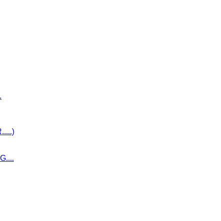
.
...)
....