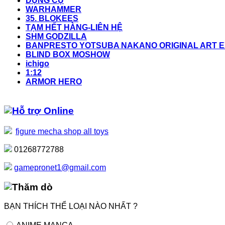
DỤNG CỤ
WARHAMMER
35. BLOKEES
TẠM HẾT HÀNG-LIÊN HỆ
SHM GODZILLA
BANPRESTO YOTSUBA NAKANO ORIGINAL ART EX
BLIND BOX MOSHOW
ichigo
1:12
ARMOR HERO
Hỗ trợ Online
figure mecha shop all toys
01268772788
gamepronet1@gmail.com
Thăm dò
BẠN THÍCH THỂ LOẠI NÀO NHẤT ?