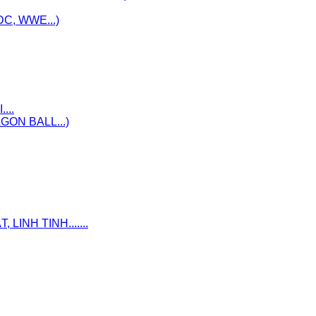
C, WWE...)
...
ON BALL...)
INH TINH.......