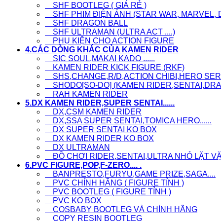
SHF BOOTLEG ( GIÁ RẺ )
SHF PHIM ĐIỆN ẢNH (STAR WAR, MARVEL, D
SHF DRAGON BALL
SHF ULTRAMAN (ULTRA ACT ....)
PHỤ KIỆN CHO ACTION FIGURE
4.CÁC DÒNG KHÁC CỦA KAMEN RIDER
SIC SOUL,MAKAI KADO ......
KAMEN RIDER KICK FIGURE (RKF)
SHS,CHANGE,R/D,ACTION CHIBI,HERO SERI.
SHODO[SO-DO] (KAMEN RIDER,SENTAI,DRAG
RAH KAMEN RIDER
5.DX KAMEN RIDER,SUPER SENTAI......
DX,CSM KAMEN RIDER
DX,SSA SUPER SENTAI,TOMICA HERO......
DX SUPER SENTAI KO BOX
DX KAMEN RIDER KO BOX
DX ULTRAMAN
ĐỒ CHƠI RIDER,SENTAI,ULTRA NHỎ LẶT VẶT, L
6.PVC FIGURE,POP,F-ZERO.... .
BANPRESTO,FURYU,GAME PRIZE,SAGA....
PVC CHÍNH HÃNG ( FIGURE TỈNH )
PVC BOOTLEG ( FIGURE TỈNH )
PVC KO BOX
COSBABY BOOTLEG VÀ CHÍNH HÃNG
COPY RESIN BOOTLEG