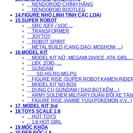
NENDOROID CHÍNH HÃNG
NENDOROID BOOTLEG
14.FIGURE NHỎ LINH TINH CÁC LOẠI
15.SUPER ROBOT
SRC /GFF / SOC ...
TRANSFORMER
JOYTOY
ROBOT SPIRIT
METAL BUILD (CANG DAO, MOSHOW, ...)
16.MODEL KIT
MODEL KIT NỮ, MEGAMI DIVICE, ATK GIRL....
LBX ,ZOID, ....
GUNDAM
SD,HG,RG,MG,PG
FIGURE RISE (SUPER ROBOT,KAMEN RIDER..
MODEL KIT NO BOX
DỤNG CỤ GUNDAM ( DAO,BÚT.KỀM....)
ARMY,SOLDIER,MILITARY,QUÂN ĐỘI,XE TĂNG
FIGURE RISE (ANIME,YUGI,POKEMON,V.V...)
17. MODEL KIT 3rd
18.TOYS SCALE 1:6
HOT TOYS
1:6 HOT GIRL
19.MÓC KHÓA
20.ĐẸP-ĐỘC-LẠ