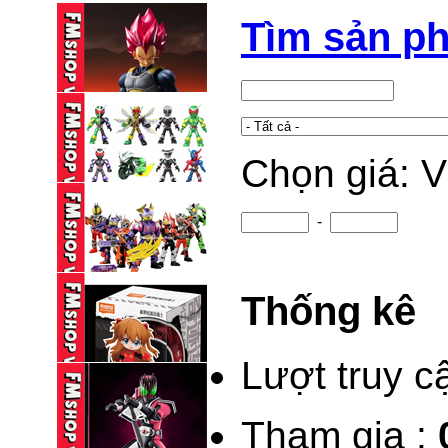
Tìm sản p
Chọn giá: 
(2ND) SHF VEGETA
GOD (15TH ...
1,150,000 VND
-
BLINDBOX BLOKEES
KAMEN RIDER ...
Thống kê
95,000 VND
BLINDBOX BLOKEES
KAMEN RIDER ...
Lượt truy c
195,000 VND
Tham gia :
(NEW) BLINDBOX