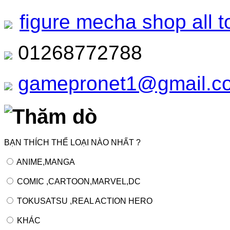
figure mecha shop all t
01268772788
gamepronet1@gmail.c
Thăm dò
BẠN THÍCH THỂ LOẠI NÀO NHẤT ?
ANIME,MANGA
COMIC ,CARTOON,MARVEL,DC
TOKUSATSU ,REAL ACTION HERO
KHÁC