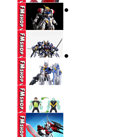
COLLECTIBLES TKOF
...
650,000 VND
DX ZEZTZ LICENSE
350,000 VND
(NOBOX-THIẾU PART-
SƠN LẠI) HG ...
270,000 VND
(NOBOX THIẾU PK
TAY) SEMBO ...
160,000 VND
(NOBOX) HG 1/144
GUNDAM AERIAL ...
330,000 VND
(NOBOX) PLAYMATES