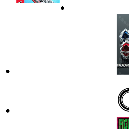
BEN 10 ...
350,000 VND
(NOBOX) SEMBO
BLOCK HEAVENLY ...
95,000 VND