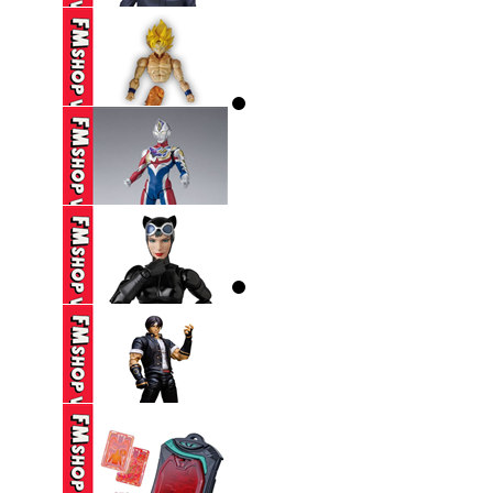
JUJUTSU ...
650,000 VND
(2ND) BANPRESTO
JUJUTSU KAISEN ...
390,000 VND
(THIẾU HÔNG+CHÂN,
THIẾU CHỐT ...
250,000 VND
(2ND,TRẦY) SHF
ULTRAMAN DECKER
...
(2ND) MAFEX 123
CATWOMAN HUSH ...
1,650,000 VND
(CÓ TT) STORM