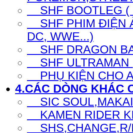
SHF BOOTLEG ( G
SHF PHIM ĐIỆN Ả
DC, WWE...)
SHF DRAGON BA
SHF ULTRAMAN (UL
PHỤ KIỆN CHO A
4.CÁC DÒNG KHÁC 
SIC SOUL,MAKAI K
KAMEN RIDER KIC
SHS,CHANGE,R/D