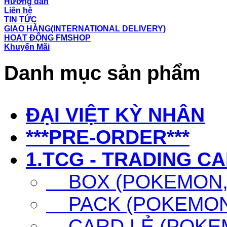
Hướng dẫn
Liên hệ
TIN TỨC
GIAO HÀNG(INTERNATIONAL DELIVERY)
HOẠT ĐỘNG FMSHOP
Khuyến Mãi
Danh mục sản phẩm
ĐẠI VIỆT KỲ NHÂN
***PRE-ORDER***
1.TCG - TRADING C
BOX (POKEMON, 
PACK (POKEMON,
CARD LẺ (POKEM