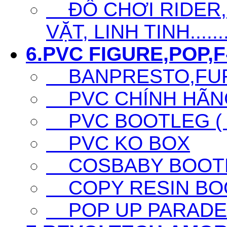
ĐỒ CHƠI RIDER,S
VẶT, LINH TINH......
6.PVC FIGURE,POP,F-
BANPRESTO,FURY
PVC CHÍNH HÃNG 
PVC BOOTLEG ( F
PVC KO BOX
COSBABY BOOTL
COPY RESIN BO
POP UP PARADE