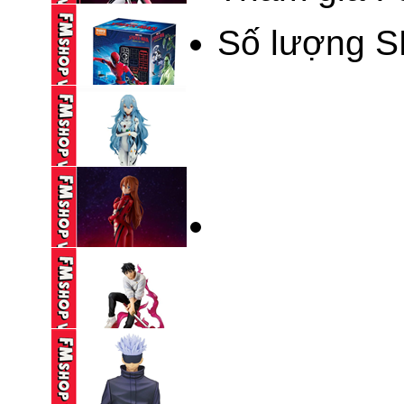
BLOKEES DAALA ...
Số lượng S
235,000 VND
BLOKEES LEGEND
KAMEN RIDER ...
690,000 VND
BLINDBOX BLOKEES
SPIDERMAN ...
195,000 VND
(NOBOX) POP UP
PARADE ...
590,000 VND
(NOBOX) SEGA SPM
EVANGELION ...
250,000 VND
(2ND) ICHIBAN KUJI