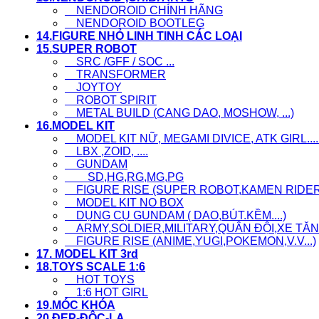
NENDOROID CHÍNH HÃNG
NENDOROID BOOTLEG
14.FIGURE NHỎ LINH TINH CÁC LOẠI
15.SUPER ROBOT
SRC /GFF / SOC ...
TRANSFORMER
JOYTOY
ROBOT SPIRIT
METAL BUILD (CANG DAO, MOSHOW, ...)
16.MODEL KIT
MODEL KIT NỮ, MEGAMI DIVICE, ATK GIRL....
LBX ,ZOID, ....
GUNDAM
SD,HG,RG,MG,PG
FIGURE RISE (SUPER ROBOT,KAMEN RIDER..
MODEL KIT NO BOX
DỤNG CỤ GUNDAM ( DAO,BÚT.KỀM....)
ARMY,SOLDIER,MILITARY,QUÂN ĐỘI,XE TĂNG
FIGURE RISE (ANIME,YUGI,POKEMON,V.V...)
17. MODEL KIT 3rd
18.TOYS SCALE 1:6
HOT TOYS
1:6 HOT GIRL
19.MÓC KHÓA
20.ĐẸP-ĐỘC-LẠ