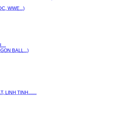
C, WWE...)
...
ON BALL...)
INH TINH.......