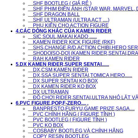
SHF BOOTLEG ( GIÁ RẺ )
SHF PHIM ĐIỆN ẢNH (STAR WAR, MARVEL, D
SHF DRAGON BALL
SHF ULTRAMAN (ULTRA ACT ....)
PHỤ KIỆN CHO ACTION FIGURE
4.CÁC DÒNG KHÁC CỦA KAMEN RIDER
SIC SOUL,MAKAI KADO ......
KAMEN RIDER KICK FIGURE (RKF)
SHS,CHANGE,R/D,ACTION CHIBI,HERO SERI.
SHODO[SO-DO] (KAMEN RIDER,SENTAI,DRAG
RAH KAMEN RIDER
5.DX KAMEN RIDER,SUPER SENTAI......
DX,CSM KAMEN RIDER
DX,SSA SUPER SENTAI,TOMICA HERO......
DX SUPER SENTAI KO BOX
DX KAMEN RIDER KO BOX
DX ULTRAMAN
ĐỒ CHƠI RIDER,SENTAI,ULTRA NHỎ LẶT VẶT, L
6.PVC FIGURE,POP,F-ZERO.... .
BANPRESTO,FURYU,GAME PRIZE,SAGA....
PVC CHÍNH HÃNG ( FIGURE TỈNH )
PVC BOOTLEG ( FIGURE TỈNH )
PVC KO BOX
COSBABY BOOTLEG VÀ CHÍNH HÃNG
COPY RESIN BOOTLEG