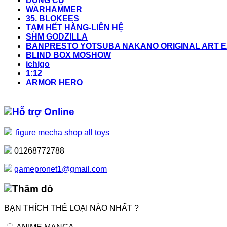
DỤNG CỤ
WARHAMMER
35. BLOKEES
TẠM HẾT HÀNG-LIÊN HỆ
SHM GODZILLA
BANPRESTO YOTSUBA NAKANO ORIGINAL ART EX
BLIND BOX MOSHOW
ichigo
1:12
ARMOR HERO
Hỗ trợ Online
figure mecha shop all toys
01268772788
gamepronet1@gmail.com
Thăm dò
BẠN THÍCH THỂ LOẠI NÀO NHẤT ?