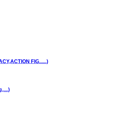
,ACTION FIG......)
...)