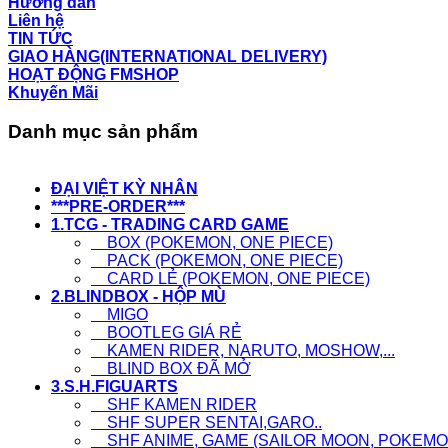
Hướng dẫn
Liên hệ
TIN TỨC
GIAO HÀNG(INTERNATIONAL DELIVERY)
HOẠT ĐỘNG FMSHOP
Khuyến Mãi
Danh mục sản phẩm
ĐẠI VIỆT KỲ NHÂN
***PRE-ORDER***
1.TCG - TRADING CARD GAME
BOX (POKEMON, ONE PIECE)
PACK (POKEMON, ONE PIECE)
CARD LẺ (POKEMON, ONE PIECE)
2.BLINDBOX - HỘP MÙ
MIGO
BOOTLEG GIÁ RẺ
KAMEN RIDER, NARUTO, MOSHOW,...
BLIND BOX ĐÃ MỞ
3.S.H.FIGUARTS
SHF KAMEN RIDER
SHF SUPER SENTAI,GARO..
SHF ANIME, GAME (SAILOR MOON, POKEMON,