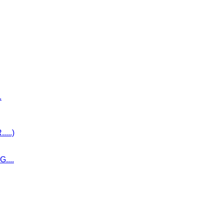
.
...)
....