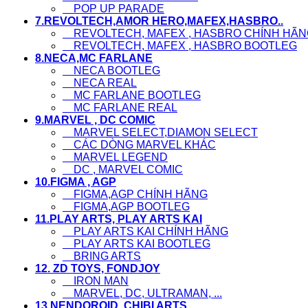
POP UP PARADE
7.REVOLTECH,AMOR HERO,MAFEX,HASBRO..
REVOLTECH, MAFEX , HASBRO CHÍNH HÃN
REVOLTECH, MAFEX , HASBRO BOOTLEG
8.NECA,MC FARLANE
NECA BOOTLEG
NECA REAL
MC FARLANE BOOTLEG
MC FARLANE REAL
9.MARVEL , DC COMIC
MARVEL SELECT,DIAMON SELECT
CÁC DÒNG MARVEL KHÁC
MARVEL LEGEND
DC , MARVEL COMIC
10.FIGMA , AGP
FIGMA,AGP CHÍNH HÃNG
FIGMA,AGP BOOTLEG
11.PLAY ARTS, PLAY ARTS KAI
PLAY ARTS KAI CHÍNH HÃNG
PLAY ARTS KAI BOOTLEG
BRING ARTS
12. ZD TOYS, FONDJOY
IRON MAN
MARVEL, DC, ULTRAMAN, ...
13.NENDOROID ,CHIBI ARTS