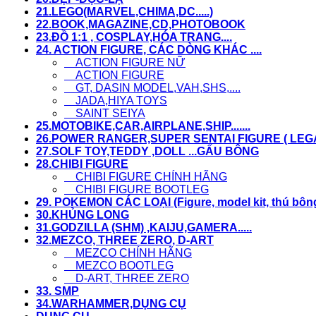
21.LEGO(MARVEL,CHIMA,DC.....)
22.BOOK,MAGAZINE,CD,PHOTOBOOK
23.ĐỒ 1:1 , COSPLAY,HÓA TRANG....
24. ACTION FIGURE, CÁC DÒNG KHÁC ....
ACTION FIGURE NỮ
ACTION FIGURE
GT, DASIN MODEL,VAH,SHS,....
JADA,HIYA TOYS
SAINT SEIYA
25.MOTOBIKE,CAR,AIRPLANE,SHIP.......
26.POWER RANGER,SUPER SENTAI FIGURE ( LEGACY
27.SOLF TOY,TEDDY ,DOLL ...GẤU BÔNG
28.CHIBI FIGURE
CHIBI FIGURE CHÍNH HÃNG
CHIBI FIGURE BOOTLEG
29. POKEMON CÁC LOẠI (Figure, model kit, thú bông,.
30.KHỦNG LONG
31.GODZILLA (SHM) ,KAIJU,GAMERA.....
32.MEZCO, THREE ZERO, D-ART
MEZCO CHÍNH HÃNG
MEZCO BOOTLEG
D-ART, THREE ZERO
33. SMP
34.WARHAMMER,DỤNG CỤ