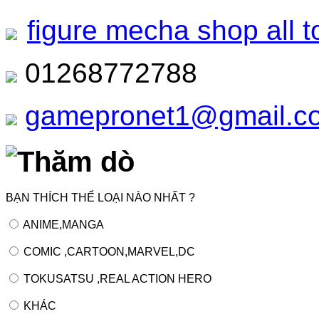
figure mecha shop all t
01268772788
gamepronet1@gmail.c
Thăm dò
BẠN THÍCH THỂ LOẠI NÀO NHẤT ?
ANIME,MANGA
COMIC ,CARTOON,MARVEL,DC
TOKUSATSU ,REAL ACTION HERO
KHÁC