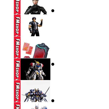
250,000 VND
(2ND,TRẦY) SHF
ULTRAMAN DECKER
...
(2ND) MAFEX 123
CATWOMAN HUSH ...
1,650,000 VND
(CÓ TT) STORM
COLLECTIBLES TKOF
...
650,000 VND
DX ZEZTZ LICENSE
350,000 VND
(NOBOX-THIẾU PART-
SƠN LẠI) HG ...