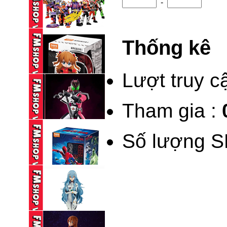
-
BLINDBOX BLOKEES
KAMEN RIDER ...
Thống kê
95,000 VND
BLINDBOX BLOKEES
KAMEN RIDER ...
Lượt truy c
195,000 VND
Tham gia :
(NEW) BLINDBOX
BLOKEES DAALA ...
Số lượng S
235,000 VND
BLOKEES LEGEND
KAMEN RIDER ...
690,000 VND
BLINDBOX BLOKEES
SPIDERMAN ...
195,000 VND