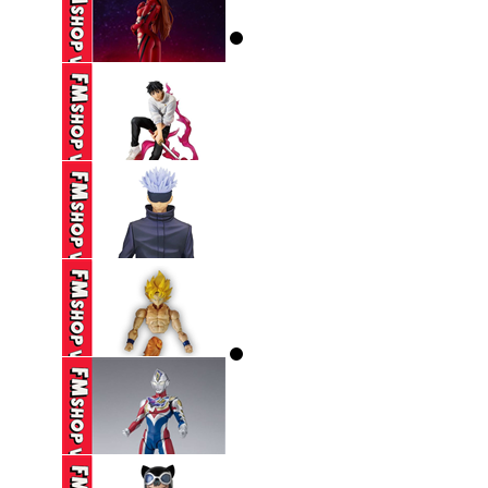
(NOBOX) POP UP
PARADE ...
590,000 VND
(NOBOX) SEGA SPM
EVANGELION ...
250,000 VND
(2ND) ICHIBAN KUJI
JUJUTSU ...
650,000 VND
(2ND) BANPRESTO
JUJUTSU KAISEN ...
390,000 VND
(THIẾU HÔNG+CHÂN,
THIẾU CHỐT ...