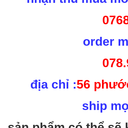
0768
order m
078.
địa chỉ :
56 phước
ship mọ
sản phẩm có thể sẽ 