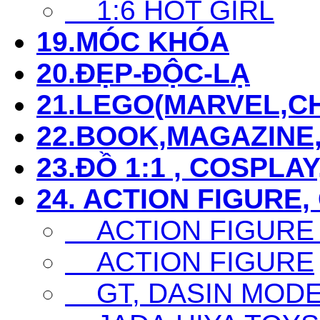
1:6 HOT GIRL
19.MÓC KHÓA
20.ĐẸP-ĐỘC-LẠ
21.LEGO(MARVEL,CHI
22.BOOK,MAGAZIN
23.ĐỒ 1:1 , COSPLAY
24. ACTION FIGURE,
ACTION FIGURE
ACTION FIGURE
GT, DASIN MODEL,