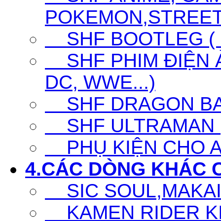
POKEMON,STREET F
SHF BOOTLEG ( G
SHF PHIM ĐIỆN Ả
DC, WWE...)
SHF DRAGON BA
SHF ULTRAMAN (UL
PHỤ KIỆN CHO A
4.CÁC DÒNG KHÁC 
SIC SOUL,MAKAI K
KAMEN RIDER KIC