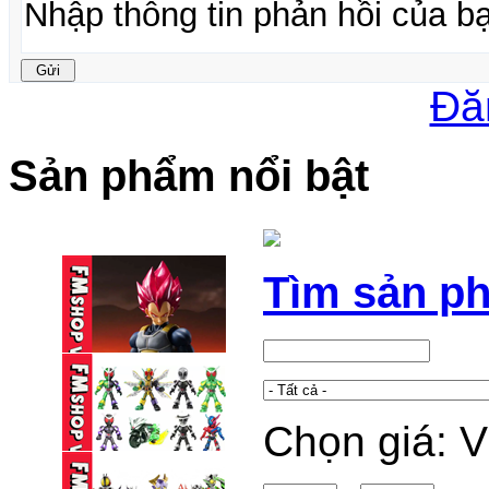
Đă
Sản phẩm nổi bật
Tìm sản p
Chọn giá: 
(2ND) SHF VEGETA
GOD (15TH ...
1,150,000 VND