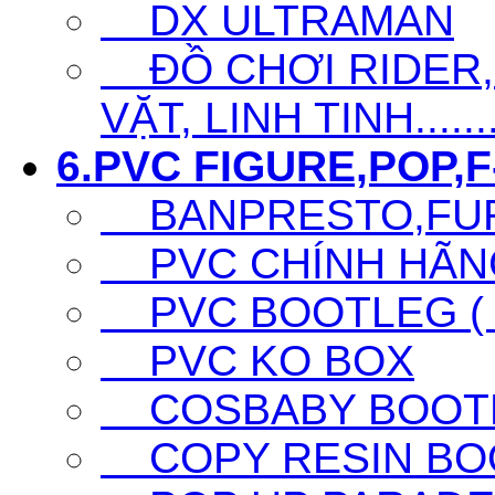
DX ULTRAMAN
ĐỒ CHƠI RIDER,S
VẶT, LINH TINH......
6.PVC FIGURE,POP,F-
BANPRESTO,FURY
PVC CHÍNH HÃNG 
PVC BOOTLEG ( F
PVC KO BOX
COSBABY BOOTL
COPY RESIN BO