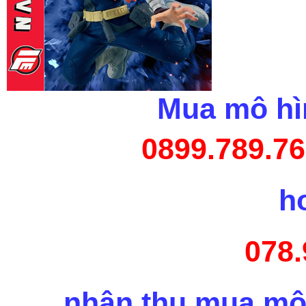
Mua mô hìn
0899.789.76
h
078.
nhận thu mua mô 