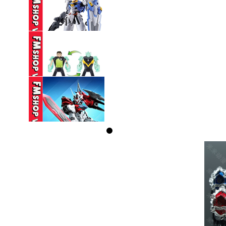
270,000 VND
(NOBOX THIẾU PK
TAY) SEMBO ...
160,000 VND
(NOBOX) HG 1/144
GUNDAM AERIAL ...
330,000 VND
(NOBOX) PLAYMATES
BEN 10 ...
350,000 VND
(NOBOX) SEMBO
BLOCK HEAVENLY ...
95,000 VND