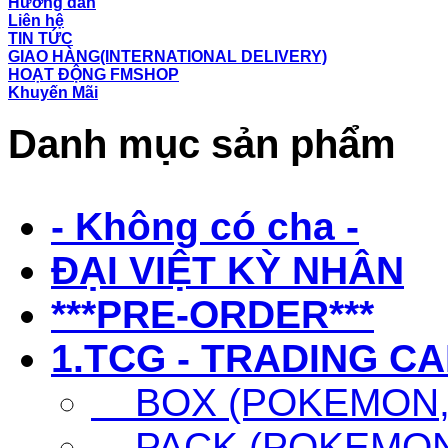
Hướng dẫn
Liên hệ
TIN TỨC
GIAO HÀNG(INTERNATIONAL DELIVERY)
HOẠT ĐỘNG FMSHOP
Khuyến Mãi
Danh mục sản phẩm
- Không có cha -
ĐẠI VIỆT KỲ NHÂN
***PRE-ORDER***
1.TCG - TRADING C
BOX (POKEMON, 
PACK (POKEMON,