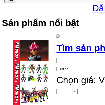
Đă
Sản phẩm nổi bật
Tìm sản p
Chọn giá: 
(2ND) SHF VEGETA
GOD (15TH ...
1,150,000 VND
-
BLINDBOX BLOKEES
KAMEN RIDER ...