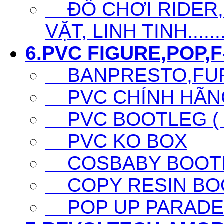
ĐỒ CHƠI RIDER,S
VẶT, LINH TINH......
6.PVC FIGURE,POP,F-
BANPRESTO,FURY
PVC CHÍNH HÃNG 
PVC BOOTLEG ( F
PVC KO BOX
COSBABY BOOTL
COPY RESIN BO
POP UP PARADE