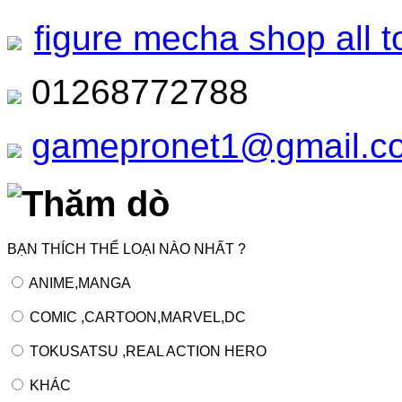
figure mecha shop all t
01268772788
gamepronet1@gmail.c
Thăm dò
BẠN THÍCH THỂ LOẠI NÀO NHẤT ?
ANIME,MANGA
COMIC ,CARTOON,MARVEL,DC
TOKUSATSU ,REAL ACTION HERO
KHÁC