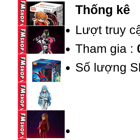
Thống kê
95,000 VND
BLINDBOX BLOKEES
KAMEN RIDER ...
Lượt truy c
195,000 VND
Tham gia :
(NEW) BLINDBOX
BLOKEES DAALA ...
Số lượng S
235,000 VND
BLOKEES LEGEND
KAMEN RIDER ...
690,000 VND
BLINDBOX BLOKEES
SPIDERMAN ...
195,000 VND
(NOBOX) POP UP
PARADE ...