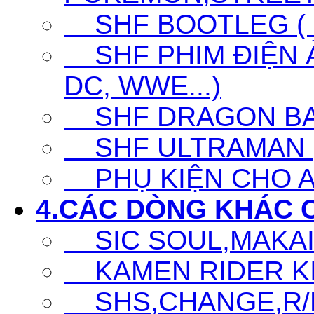
SHF BOOTLEG ( G
SHF PHIM ĐIỆN Ả
DC, WWE...)
SHF DRAGON BA
SHF ULTRAMAN (UL
PHỤ KIỆN CHO A
4.CÁC DÒNG KHÁC 
SIC SOUL,MAKAI K
KAMEN RIDER KIC
SHS,CHANGE,R/D