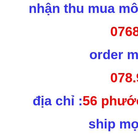
nhận thu mua mô 
0768
order m
078.
địa chỉ :
56 phước
ship mọ