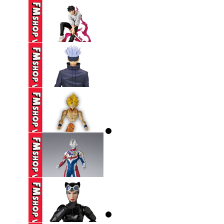
590,000 VND
(NOBOX) SEGA SPM
EVANGELION ...
250,000 VND
(2ND) ICHIBAN KUJI
JUJUTSU ...
650,000 VND
(2ND) BANPRESTO
JUJUTSU KAISEN ...
390,000 VND
(THIẾU HÔNG+CHÂN,
THIẾU CHỐT ...
250,000 VND
(2ND,TRẦY) SHF
ULTRAMAN DECKER