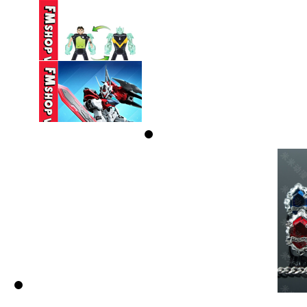
160,000 VND
(NOBOX) HG 1/144
GUNDAM AERIAL ...
330,000 VND
(NOBOX) PLAYMATES
BEN 10 ...
350,000 VND
(NOBOX) SEMBO
BLOCK HEAVENLY ...
95,000 VND