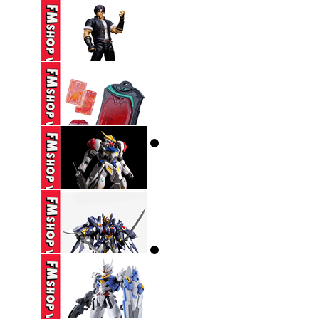
...
(2ND) MAFEX 123
CATWOMAN HUSH ...
1,650,000 VND
(CÓ TT) STORM
COLLECTIBLES TKOF
...
650,000 VND
DX ZEZTZ LICENSE
350,000 VND
(NOBOX-THIẾU PART-
SƠN LẠI) HG ...
270,000 VND
(NOBOX THIẾU PK
TAY) SEMBO ...