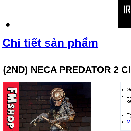
Chi tiết sản phẩm
(2ND) NECA PREDATOR 2 C
Gi
L
x
T
M