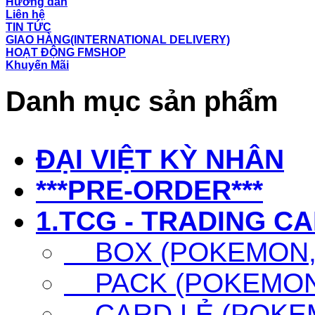
Hướng dẫn
Liên hệ
TIN TỨC
GIAO HÀNG(INTERNATIONAL DELIVERY)
HOẠT ĐỘNG FMSHOP
Khuyến Mãi
Danh mục sản phẩm
ĐẠI VIỆT KỲ NHÂN
***PRE-ORDER***
1.TCG - TRADING C
BOX (POKEMON, 
PACK (POKEMON,
CARD LẺ (POKEM