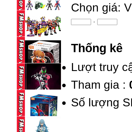
Chọn giá: 
(2ND) SHF VEGETA
GOD (15TH ...
1,150,000 VND
-
BLINDBOX BLOKEES
KAMEN RIDER ...
Thống kê
95,000 VND
BLINDBOX BLOKEES
KAMEN RIDER ...
Lượt truy c
195,000 VND
Tham gia :
(NEW) BLINDBOX
BLOKEES DAALA ...
Số lượng S
235,000 VND
BLOKEES LEGEND
KAMEN RIDER ...
690,000 VND