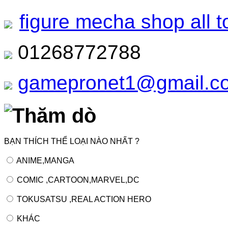
figure mecha shop all t
01268772788
gamepronet1@gmail.c
Thăm dò
BẠN THÍCH THỂ LOẠI NÀO NHẤT ?
ANIME,MANGA
COMIC ,CARTOON,MARVEL,DC
TOKUSATSU ,REAL ACTION HERO
KHÁC