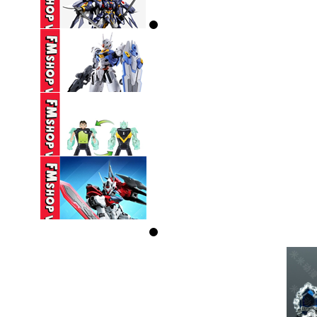
(NOBOX-THIẾU PART-
SƠN LẠI) HG ...
270,000 VND
(NOBOX THIẾU PK
TAY) SEMBO ...
160,000 VND
(NOBOX) HG 1/144
GUNDAM AERIAL ...
330,000 VND
(NOBOX) PLAYMATES
BEN 10 ...
350,000 VND
(NOBOX) SEMBO
BLOCK HEAVENLY ...
95,000 VND