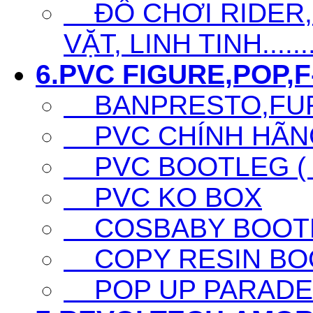
ĐỒ CHƠI RIDER,S
VẶT, LINH TINH......
6.PVC FIGURE,POP,F-
BANPRESTO,FURY
PVC CHÍNH HÃNG 
PVC BOOTLEG ( F
PVC KO BOX
COSBABY BOOTL
COPY RESIN BO
POP UP PARADE