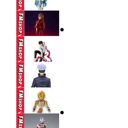
BLINDBOX BLOKEES
SPIDERMAN ...
195,000 VND
(NOBOX) POP UP
PARADE ...
590,000 VND
(NOBOX) SEGA SPM
EVANGELION ...
250,000 VND
(2ND) ICHIBAN KUJI
JUJUTSU ...
650,000 VND
(2ND) BANPRESTO
JUJUTSU KAISEN ...
390,000 VND