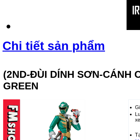
Chi tiết sản phẩm
(2ND-ĐÙI DÍNH SƠN-CÁNH 
GREEN
Gi
L
x
T