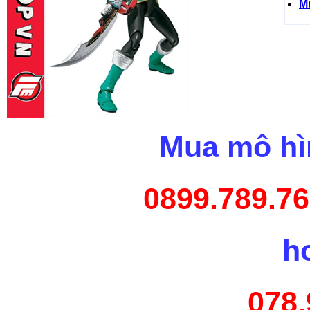
M
Mua mô hìn
0899.789.76
h
078.