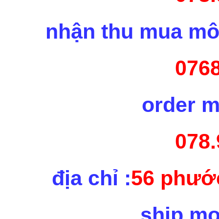
nhận thu mua mô 
0768
order m
078.
địa chỉ :
56 phước
ship mọ