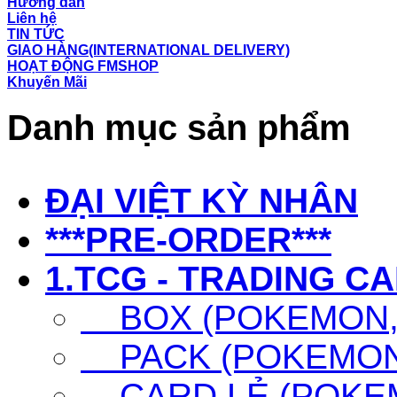
Hướng dẫn
Liên hệ
TIN TỨC
GIAO HÀNG(INTERNATIONAL DELIVERY)
HOẠT ĐỘNG FMSHOP
Khuyến Mãi
Danh mục sản phẩm
ĐẠI VIỆT KỲ NHÂN
***PRE-ORDER***
1.TCG - TRADING C
BOX (POKEMON, 
PACK (POKEMON,
CARD LẺ (POKEM