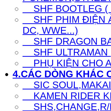
SHF BOOTLEG ( G
SHF PHIM ĐIỆN Ả
DC, WWE...)
SHF DRAGON BA
SHF ULTRAMAN (UL
PHỤ KIỆN CHO A
4.CÁC DÒNG KHÁC 
SIC SOUL,MAKAI K
KAMEN RIDER KIC
SHS,CHANGE,R/D