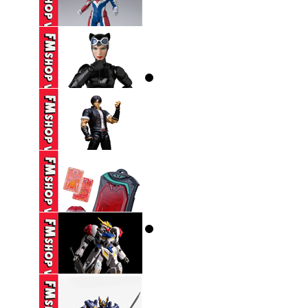
(THIẾU HÔNG+CHÂN,
THIẾU CHỐT ...
250,000 VND
(2ND,TRẦY) SHF
ULTRAMAN DECKER
...
(2ND) MAFEX 123
CATWOMAN HUSH ...
1,650,000 VND
(CÓ TT) STORM
COLLECTIBLES TKOF
...
650,000 VND
DX ZEZTZ LICENSE
350,000 VND