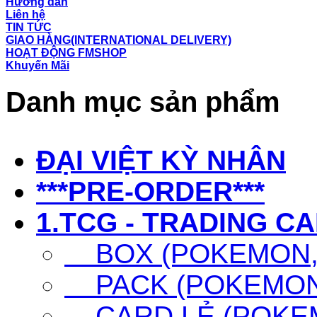
Hướng dẫn
Liên hệ
TIN TỨC
GIAO HÀNG(INTERNATIONAL DELIVERY)
HOẠT ĐỘNG FMSHOP
Khuyến Mãi
Danh mục sản phẩm
ĐẠI VIỆT KỲ NHÂN
***PRE-ORDER***
1.TCG - TRADING C
BOX (POKEMON, 
PACK (POKEMON,
CARD LẺ (POKEM