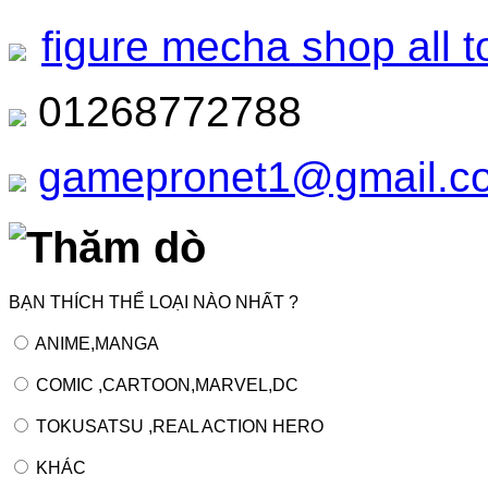
figure mecha shop all t
01268772788
gamepronet1@gmail.c
Thăm dò
BẠN THÍCH THỂ LOẠI NÀO NHẤT ?
ANIME,MANGA
COMIC ,CARTOON,MARVEL,DC
TOKUSATSU ,REAL ACTION HERO
KHÁC