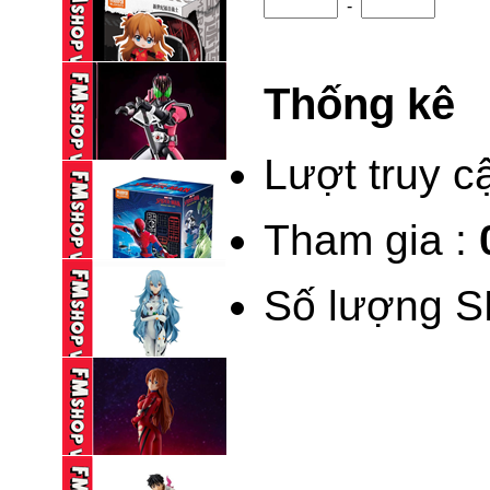
-
BLINDBOX BLOKEES
KAMEN RIDER ...
Thống kê
195,000 VND
(NEW) BLINDBOX
BLOKEES DAALA ...
Lượt truy c
235,000 VND
Tham gia :
BLOKEES LEGEND
KAMEN RIDER ...
Số lượng S
690,000 VND
BLINDBOX BLOKEES
SPIDERMAN ...
195,000 VND
(NOBOX) POP UP
PARADE ...