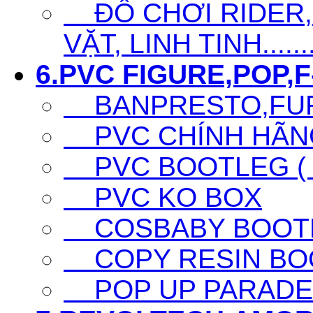
ĐỒ CHƠI RIDER,S
VẶT, LINH TINH......
6.PVC FIGURE,POP,F-
BANPRESTO,FURY
PVC CHÍNH HÃNG 
PVC BOOTLEG ( F
PVC KO BOX
COSBABY BOOTL
COPY RESIN BO
POP UP PARADE