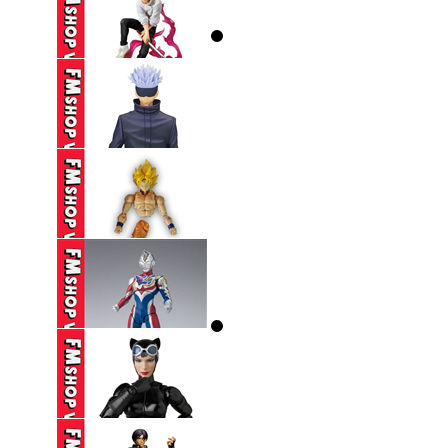
590,000 VND
(NOBOX) SEGA SPM
EVANGELION ...
250,000 VND
(2ND) ICHIBAN KUJI
JUJUTSU ...
650,000 VND
(2ND) BANPRESTO
JUJUTSU KAISEN ...
390,000 VND
(THIẾU HÔNG+CHÂN,
THIẾU CHỐT ...
250,000 VND
(2ND,TRẦY) SHF
ULTRAMAN DECKER
...