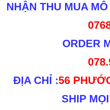
NHẬN THU MUA MÔ 
0768
ORDER M
078.
ĐỊA CHỈ :
56 PHƯỚC
SHIP MỌI