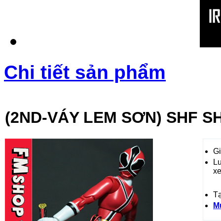
Chi tiết sản phẩm
(2ND-VÁY LEM SƠN) SHF S
Gi
L
x
T
M