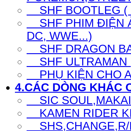
SHF BOOTLEG ( G
SHF PHIM ĐIỆN Ả
DC, WWE...)
SHF DRAGON BA
SHF ULTRAMAN (UL
PHỤ KIỆN CHO A
4.CÁC DÒNG KHÁC 
SIC SOUL,MAKAI K
KAMEN RIDER KIC
SHS,CHANGE,R/D