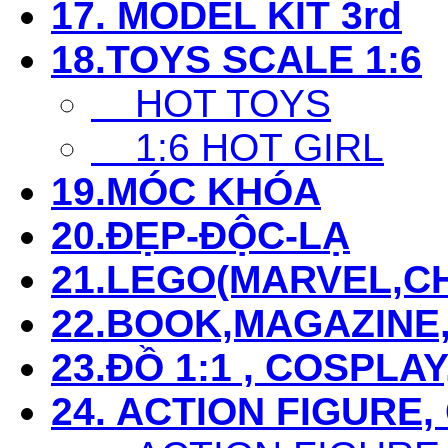
17. MODEL KIT 3rd
18.TOYS SCALE 1:6
HOT TOYS
1:6 HOT GIRL
19.MÓC KHÓA
20.ĐẸP-ĐỘC-LẠ
21.LEGO(MARVEL,CHI
22.BOOK,MAGAZIN
23.ĐỒ 1:1 , COSPLAY
24. ACTION FIGURE,