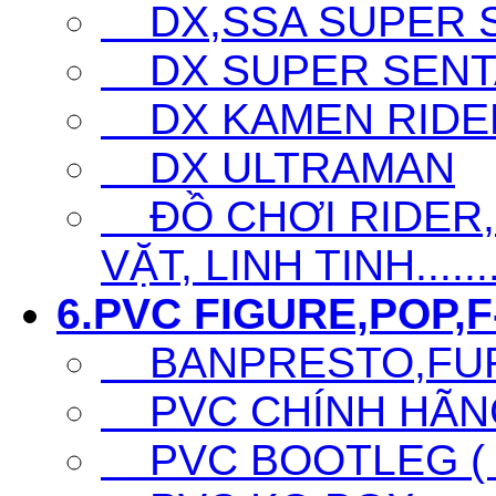
DX,SSA SUPER SE
DX SUPER SENTA
DX KAMEN RIDE
DX ULTRAMAN
ĐỒ CHƠI RIDER,S
VẶT, LINH TINH......
6.PVC FIGURE,POP,F-
BANPRESTO,FURY
PVC CHÍNH HÃNG 
PVC BOOTLEG ( F