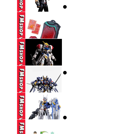
(2ND) MAFEX 123
CATWOMAN HUSH ...
1,650,000 VND
(CÓ TT) STORM
COLLECTIBLES TKOF
...
650,000 VND
DX ZEZTZ LICENSE
350,000 VND
(NOBOX-THIẾU PART-
SƠN LẠI) HG ...
270,000 VND
(NOBOX THIẾU PK
TAY) SEMBO ...
160,000 VND