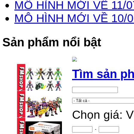
MÔ HÌNH MỚI VỀ 11/0
MÔ HÌNH MỚI VỀ 10/0
Sản phẩm nổi bật
Tìm sản p
Chọn giá: 
BLINDBOX BLOKEES
KAMEN RIDER ...
95,000 VND
-