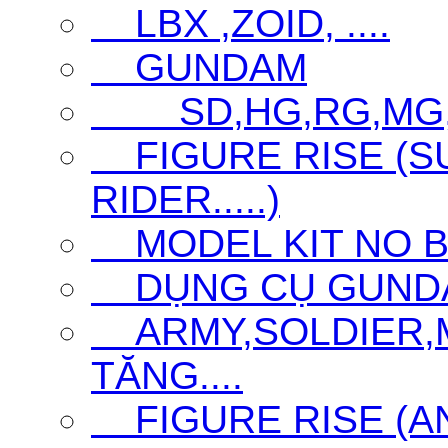
LBX ,ZOID, ....
GUNDAM
SD,HG,RG,MG
FIGURE RISE (S
RIDER.....)
MODEL KIT NO 
DỤNG CỤ GUNDAM 
ARMY,SOLDIER,MI
TĂNG....
FIGURE RISE (ANI