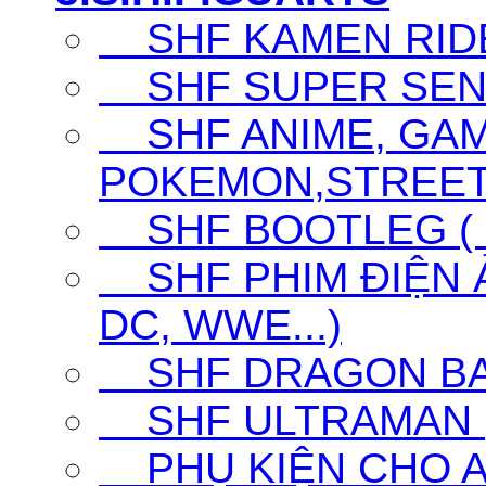
SHF KAMEN RID
SHF SUPER SENT
SHF ANIME, GAM
POKEMON,STREET F
SHF BOOTLEG ( G
SHF PHIM ĐIỆN Ả
DC, WWE...)
SHF DRAGON BA
SHF ULTRAMAN (UL
PHỤ KIỆN CHO A