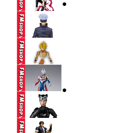
(NOBOX) SEGA SPM
EVANGELION ...
250,000 VND
(2ND) ICHIBAN KUJI
JUJUTSU ...
650,000 VND
(2ND) BANPRESTO
JUJUTSU KAISEN ...
390,000 VND
(THIẾU HÔNG+CHÂN,
THIẾU CHỐT ...
250,000 VND
(2ND,TRẦY) SHF
ULTRAMAN DECKER
...