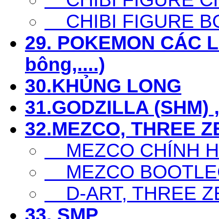
CHIBI FIGURE B
29. POKEMON CÁC LOẠ
bông,....)
30.KHỦNG LONG
31.GODZILLA (SHM) 
32.MEZCO, THREE Z
MEZCO CHÍNH 
MEZCO BOOTLE
D-ART, THREE Z
33. SMP