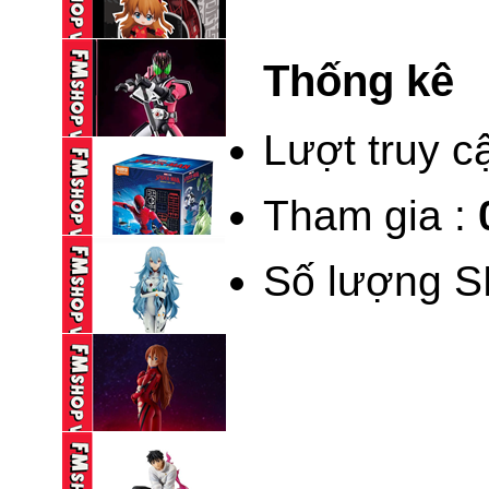
BLINDBOX BLOKEES
KAMEN RIDER ...
Thống kê
195,000 VND
(NEW) BLINDBOX
BLOKEES DAALA ...
Lượt truy c
235,000 VND
Tham gia :
BLOKEES LEGEND
KAMEN RIDER ...
Số lượng S
690,000 VND
BLINDBOX BLOKEES
SPIDERMAN ...
195,000 VND
(NOBOX) POP UP
PARADE ...
590,000 VND