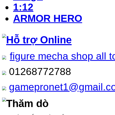
1:12
ARMOR HERO
Hỗ trợ Online
figure mecha shop all t
01268772788
gamepronet1@gmail.c
Thăm dò