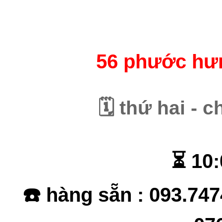
56 phước hưn
🗓️ thứ hai -
⏳ 10:
☎️ hàng sẵn : 093.747