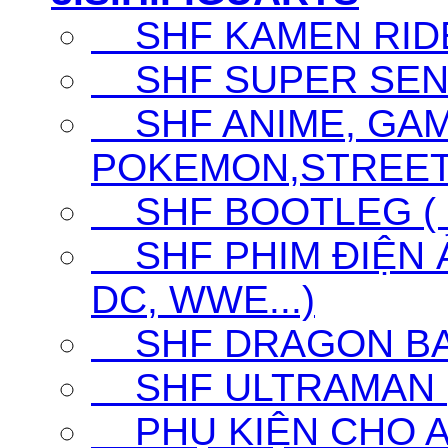
SHF KAMEN RID
SHF SUPER SENT
SHF ANIME, GAM
POKEMON,STREET F
SHF BOOTLEG ( G
SHF PHIM ĐIỆN Ả
DC, WWE...)
SHF DRAGON BA
SHF ULTRAMAN (UL
PHỤ KIỆN CHO A