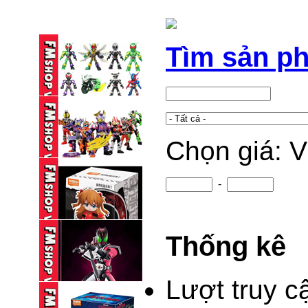
Tìm sản p
Chọn giá: 
BLINDBOX BLOKEES
KAMEN RIDER ...
95,000 VND
-
BLINDBOX BLOKEES
KAMEN RIDER ...
Thống kê
195,000 VND
(NEW) BLINDBOX
BLOKEES DAALA ...
Lượt truy c
235,000 VND