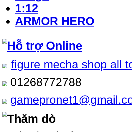
1:12
ARMOR HERO
Hỗ trợ Online
figure mecha shop all t
01268772788
gamepronet1@gmail.c
Thăm dò