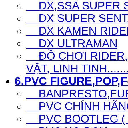
DX,SSA SUPER SE
DX SUPER SENTA
DX KAMEN RIDE
DX ULTRAMAN
ĐỒ CHƠI RIDER,S
VẶT, LINH TINH......
6.PVC FIGURE,POP,F-
BANPRESTO,FURY
PVC CHÍNH HÃNG 
PVC BOOTLEG ( F