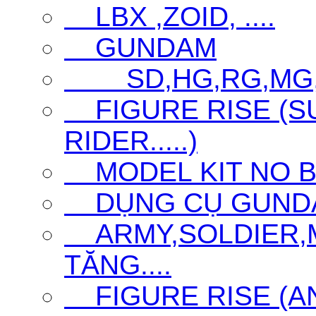
LBX ,ZOID, ....
GUNDAM
SD,HG,RG,MG
FIGURE RISE (S
RIDER.....)
MODEL KIT NO 
DỤNG CỤ GUNDAM 
ARMY,SOLDIER,MI
TĂNG....
FIGURE RISE (ANI