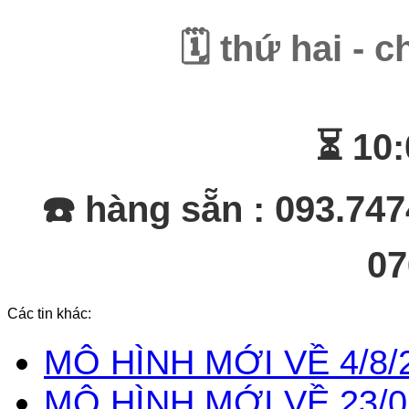
🗓️ thứ hai -
⏳ 10:
☎️ hàng sẵn : 093.747
07
Các tin khác:
MÔ HÌNH MỚI VỀ 4/8/
MÔ HÌNH MỚI VỀ 23/0