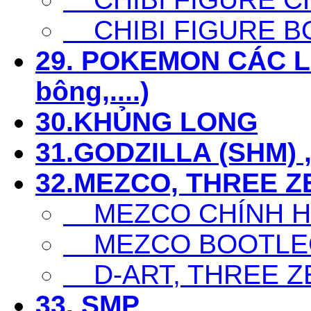
CHIBI FIGURE B
29. POKEMON CÁC LOẠ
bông,....)
30.KHỦNG LONG
31.GODZILLA (SHM) 
32.MEZCO, THREE Z
MEZCO CHÍNH 
MEZCO BOOTLE
D-ART, THREE Z
33. SMP