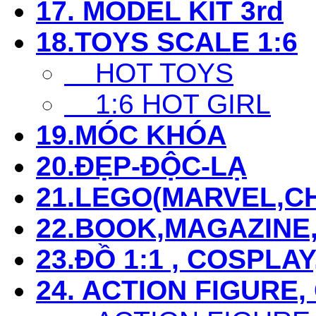
17. MODEL KIT 3rd
18.TOYS SCALE 1:6
HOT TOYS
1:6 HOT GIRL
19.MÓC KHÓA
20.ĐẸP-ĐỘC-LẠ
21.LEGO(MARVEL,CHI
22.BOOK,MAGAZIN
23.ĐỒ 1:1 , COSPLAY
24. ACTION FIGURE,