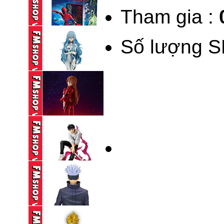
Tham gia :
BLOKEES LEGEND
KAMEN RIDER ...
Số lượng S
690,000 VND
BLINDBOX BLOKEES
SPIDERMAN ...
195,000 VND
(NOBOX) POP UP
PARADE ...
590,000 VND
(NOBOX) SEGA SPM
EVANGELION ...
250,000 VND
(2ND) ICHIBAN KUJI
JUJUTSU ...
650,000 VND