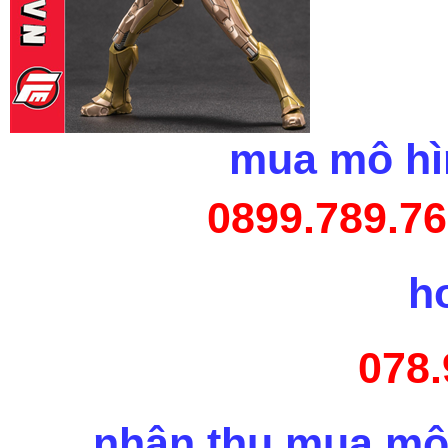
mua mô hìn
0899.789.76
h
078.
nhận thu mua mô 