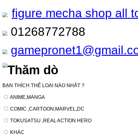
figure mecha shop all t
01268772788
gamepronet1@gmail.c
Thăm dò
BẠN THÍCH THỂ LOẠI NÀO NHẤT ?
ANIME,MANGA
COMIC ,CARTOON,MARVEL,DC
TOKUSATSU ,REAL ACTION HERO
KHÁC