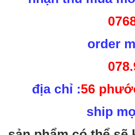
0768
order m
078.
địa chỉ :
56 phước
ship mọ
sản phẩm có thể sẽ k