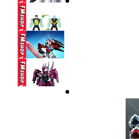
TAY) SEMBO ...
160,000 VND
(NOBOX) HG 1/144
GUNDAM AERIAL ...
330,000 VND
(NOBOX) PLAYMATES
BEN 10 ...
350,000 VND
(NOBOX) SEMBO
BLOCK HEAVENLY ...
95,000 VND
(NOBOX GÃY CHỐT
DÁO, MẤT DÁO) ...
230,000 VND