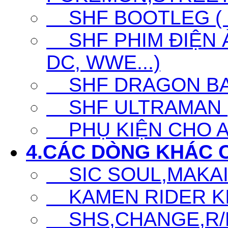
SHF BOOTLEG ( G
SHF PHIM ĐIỆN Ả
DC, WWE...)
SHF DRAGON BA
SHF ULTRAMAN (UL
PHỤ KIỆN CHO A
4.CÁC DÒNG KHÁC 
SIC SOUL,MAKAI K
KAMEN RIDER KIC
SHS,CHANGE,R/D