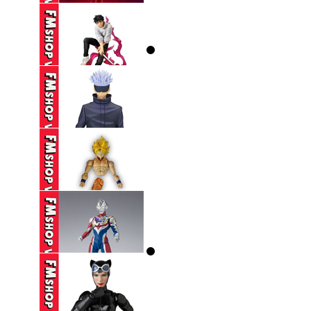
PARADE ...
590,000 VND
(NOBOX) SEGA SPM
EVANGELION ...
250,000 VND
(2ND) ICHIBAN KUJI
JUJUTSU ...
650,000 VND
(2ND) BANPRESTO
JUJUTSU KAISEN ...
390,000 VND
(THIẾU HÔNG+CHÂN,
THIẾU CHỐT ...
250,000 VND
(2ND,TRẦY) SHF