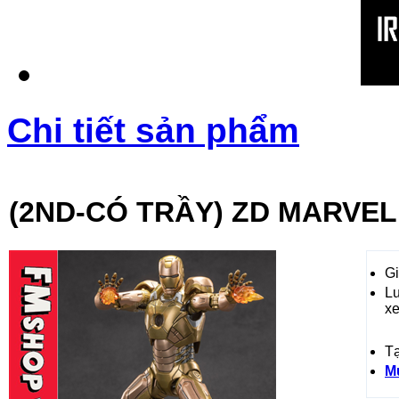
Chi tiết sản phẩm
(2ND-CÓ TRẦY) ZD MARVEL
Gi
L
x
T
M