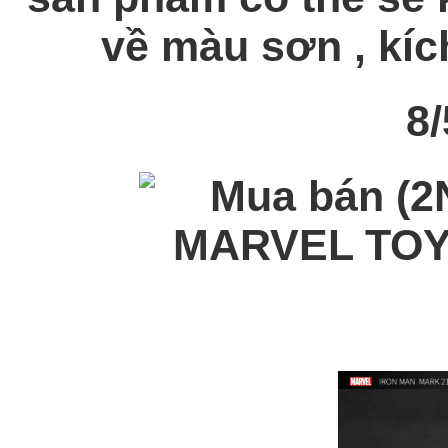
về màu sơn , kích
8/