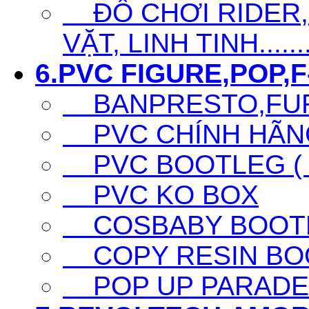
ĐỒ CHƠI RIDER,S
VẶT, LINH TINH......
6.PVC FIGURE,POP,F-
BANPRESTO,FURY
PVC CHÍNH HÃNG 
PVC BOOTLEG ( F
PVC KO BOX
COSBABY BOOTL
COPY RESIN BO
POP UP PARADE