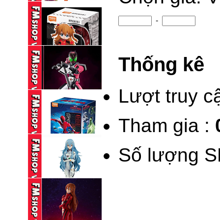
KAMEN RIDER ...
95,000 VND
-
BLINDBOX BLOKEES
KAMEN RIDER ...
Thống kê
195,000 VND
(NEW) BLINDBOX
BLOKEES DAALA ...
Lượt truy c
235,000 VND
Tham gia :
BLOKEES LEGEND
KAMEN RIDER ...
Số lượng S
690,000 VND
BLINDBOX BLOKEES
SPIDERMAN ...
195,000 VND
(NOBOX) POP UP