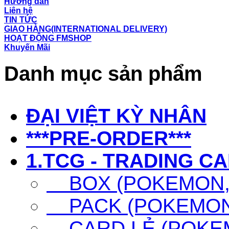
Hướng dẫn
Liên hệ
TIN TỨC
GIAO HÀNG(INTERNATIONAL DELIVERY)
HOẠT ĐỘNG FMSHOP
Khuyến Mãi
Danh mục sản phẩm
ĐẠI VIỆT KỲ NHÂN
***PRE-ORDER***
1.TCG - TRADING C
BOX (POKEMON, 
PACK (POKEMON,
CARD LẺ (POKEM