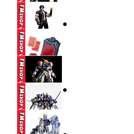
ULTRAMAN DECKER
...
(2ND) MAFEX 123
CATWOMAN HUSH ...
1,650,000 VND
(CÓ TT) STORM
COLLECTIBLES TKOF
...
650,000 VND
DX ZEZTZ LICENSE
350,000 VND
(NOBOX-THIẾU PART-
SƠN LẠI) HG ...
270,000 VND
(NOBOX THIẾU PK