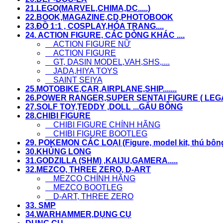
21.LEGO(MARVEL,CHIMA,DC.....)
22.BOOK,MAGAZINE,CD,PHOTOBOOK
23.ĐỒ 1:1 , COSPLAY,HÓA TRANG....
24. ACTION FIGURE, CÁC DÒNG KHÁC ....
ACTION FIGURE NỮ
ACTION FIGURE
GT, DASIN MODEL,VAH,SHS,....
JADA,HIYA TOYS
SAINT SEIYA
25.MOTOBIKE,CAR,AIRPLANE,SHIP.......
26.POWER RANGER,SUPER SENTAI FIGURE ( LEGACY
27.SOLF TOY,TEDDY ,DOLL ...GẤU BÔNG
28.CHIBI FIGURE
CHIBI FIGURE CHÍNH HÃNG
CHIBI FIGURE BOOTLEG
29. POKEMON CÁC LOẠI (Figure, model kit, thú bông,.
30.KHỦNG LONG
31.GODZILLA (SHM) ,KAIJU,GAMERA.....
32.MEZCO, THREE ZERO, D-ART
MEZCO CHÍNH HÃNG
MEZCO BOOTLEG
D-ART, THREE ZERO
33. SMP
34.WARHAMMER,DỤNG CỤ