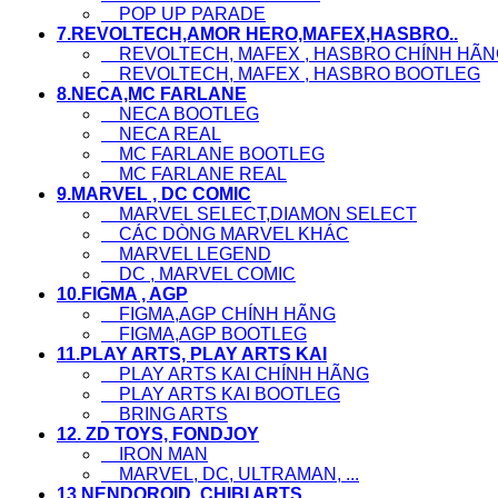
POP UP PARADE
7.REVOLTECH,AMOR HERO,MAFEX,HASBRO..
REVOLTECH, MAFEX , HASBRO CHÍNH HÃN
REVOLTECH, MAFEX , HASBRO BOOTLEG
8.NECA,MC FARLANE
NECA BOOTLEG
NECA REAL
MC FARLANE BOOTLEG
MC FARLANE REAL
9.MARVEL , DC COMIC
MARVEL SELECT,DIAMON SELECT
CÁC DÒNG MARVEL KHÁC
MARVEL LEGEND
DC , MARVEL COMIC
10.FIGMA , AGP
FIGMA,AGP CHÍNH HÃNG
FIGMA,AGP BOOTLEG
11.PLAY ARTS, PLAY ARTS KAI
PLAY ARTS KAI CHÍNH HÃNG
PLAY ARTS KAI BOOTLEG
BRING ARTS
12. ZD TOYS, FONDJOY
IRON MAN
MARVEL, DC, ULTRAMAN, ...
13.NENDOROID ,CHIBI ARTS