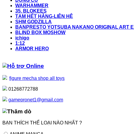
DỤNG CỤ
WARHAMMER
35. BLOKEES
TẠM HẾT HÀNG-LIÊN HỆ
SHM GODZILLA
BANPRESTO YOTSUBA NAKANO ORIGINAL ART EX
BLIND BOX MOSHOW
ichigo
1:12
ARMOR HERO
Hỗ trợ Online
figure mecha shop all toys
01268772788
gamepronet1@gmail.com
Thăm dò
BẠN THÍCH THỂ LOẠI NÀO NHẤT ?