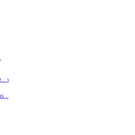
.
...)
....