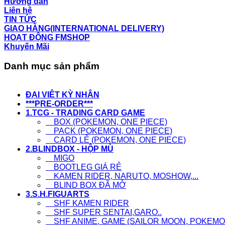
Hướng dẫn
Liên hệ
TIN TỨC
GIAO HÀNG(INTERNATIONAL DELIVERY)
HOẠT ĐỘNG FMSHOP
Khuyến Mãi
Danh mục sản phẩm
ĐẠI VIỆT KỲ NHÂN
***PRE-ORDER***
1.TCG - TRADING CARD GAME
BOX (POKEMON, ONE PIECE)
PACK (POKEMON, ONE PIECE)
CARD LẺ (POKEMON, ONE PIECE)
2.BLINDBOX - HỘP MÙ
MIGO
BOOTLEG GIÁ RẺ
KAMEN RIDER, NARUTO, MOSHOW,...
BLIND BOX ĐÃ MỞ
3.S.H.FIGUARTS
SHF KAMEN RIDER
SHF SUPER SENTAI,GARO..
SHF ANIME, GAME (SAILOR MOON, POKEMON,