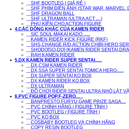
SHF BOOTLEG ( GIÁ RẺ )
SHF PHIM ĐIỆN ẢNH (STAR WAR, MARVEL, D
SHF DRAGON BALL
SHF ULTRAMAN (ULTRA ACT ....)
PHỤ KIỆN CHO ACTION FIGURE
4.CÁC DÒNG KHÁC CỦA KAMEN RIDER
SIC SOUL,MAKAI KADO ......
KAMEN RIDER KICK FIGURE (RKF)
SHS,CHANGE,R/D,ACTION CHIBI,HERO SERI.
SHODO[SO-DO] (KAMEN RIDER,SENTAI,DRAG
RAH KAMEN RIDER
5.DX KAMEN RIDER,SUPER SENTAI......
DX,CSM KAMEN RIDER
DX,SSA SUPER SENTAI,TOMICA HERO......
DX SUPER SENTAI KO BOX
DX KAMEN RIDER KO BOX
DX ULTRAMAN
ĐỒ CHƠI RIDER,SENTAI,ULTRA NHỎ LẶT VẶT, L
6.PVC FIGURE,POP,F-ZERO.... .
BANPRESTO,FURYU,GAME PRIZE,SAGA....
PVC CHÍNH HÃNG ( FIGURE TỈNH )
PVC BOOTLEG ( FIGURE TỈNH )
PVC KO BOX
COSBABY BOOTLEG VÀ CHÍNH HÃNG
COPY RESIN BOOTLEG