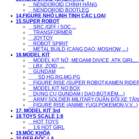
NENDOROID CHÍNH HÃNG
NENDOROID BOOTLEG
14.FIGURE NHỎ LINH TINH CÁC LOẠI
15.SUPER ROBOT
SRC /GFF / SOC ...
TRANSFORMER
JOYTOY
ROBOT SPIRIT
METAL BUILD (CANG DAO, MOSHOW, ...)
16.MODEL KIT
MODEL KIT NỮ, MEGAMI DIVICE, ATK GIRL....
LBX ,ZOID, ....
GUNDAM
SD,HG,RG,MG,PG
FIGURE RISE (SUPER ROBOT,KAMEN RIDER..
MODEL KIT NO BOX
DỤNG CỤ GUNDAM ( DAO,BÚT.KỀM....)
ARMY,SOLDIER,MILITARY,QUÂN ĐỘI,XE TĂNG
FIGURE RISE (ANIME,YUGI,POKEMON,V.V...)
17. MODEL KIT 3rd
18.TOYS SCALE 1:6
HOT TOYS
1:6 HOT GIRL
19.MÓC KHÓA
20.ĐẸP-ĐỘC-LẠ