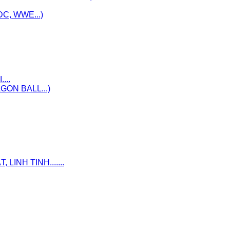
C, WWE...)
...
ON BALL...)
INH TINH.......