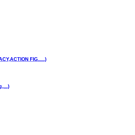
,ACTION FIG......)
...)