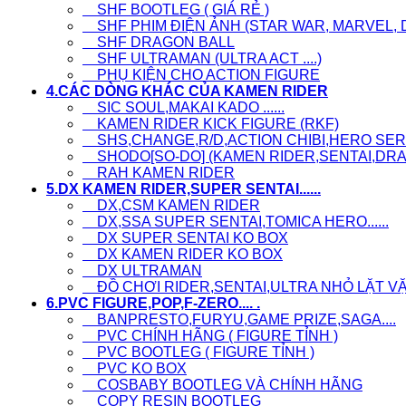
SHF BOOTLEG ( GIÁ RẺ )
SHF PHIM ĐIỆN ẢNH (STAR WAR, MARVEL, D
SHF DRAGON BALL
SHF ULTRAMAN (ULTRA ACT ....)
PHỤ KIỆN CHO ACTION FIGURE
4.CÁC DÒNG KHÁC CỦA KAMEN RIDER
SIC SOUL,MAKAI KADO ......
KAMEN RIDER KICK FIGURE (RKF)
SHS,CHANGE,R/D,ACTION CHIBI,HERO SERI.
SHODO[SO-DO] (KAMEN RIDER,SENTAI,DRAG
RAH KAMEN RIDER
5.DX KAMEN RIDER,SUPER SENTAI......
DX,CSM KAMEN RIDER
DX,SSA SUPER SENTAI,TOMICA HERO......
DX SUPER SENTAI KO BOX
DX KAMEN RIDER KO BOX
DX ULTRAMAN
ĐỒ CHƠI RIDER,SENTAI,ULTRA NHỎ LẶT VẶT, L
6.PVC FIGURE,POP,F-ZERO.... .
BANPRESTO,FURYU,GAME PRIZE,SAGA....
PVC CHÍNH HÃNG ( FIGURE TỈNH )
PVC BOOTLEG ( FIGURE TỈNH )
PVC KO BOX
COSBABY BOOTLEG VÀ CHÍNH HÃNG
COPY RESIN BOOTLEG