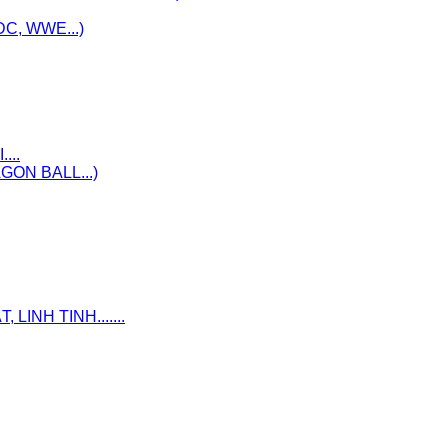
C, WWE...)
...
ON BALL...)
INH TINH.......