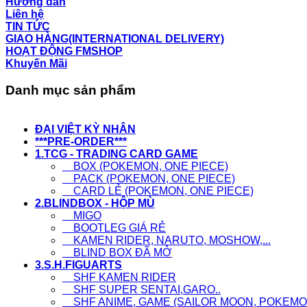
Hướng dẫn
Liên hệ
TIN TỨC
GIAO HÀNG(INTERNATIONAL DELIVERY)
HOẠT ĐỘNG FMSHOP
Khuyến Mãi
Danh mục sản phẩm
ĐẠI VIỆT KỲ NHÂN
***PRE-ORDER***
1.TCG - TRADING CARD GAME
BOX (POKEMON, ONE PIECE)
PACK (POKEMON, ONE PIECE)
CARD LẺ (POKEMON, ONE PIECE)
2.BLINDBOX - HỘP MÙ
MIGO
BOOTLEG GIÁ RẺ
KAMEN RIDER, NARUTO, MOSHOW,...
BLIND BOX ĐÃ MỞ
3.S.H.FIGUARTS
SHF KAMEN RIDER
SHF SUPER SENTAI,GARO..
SHF ANIME, GAME (SAILOR MOON, POKEMON,