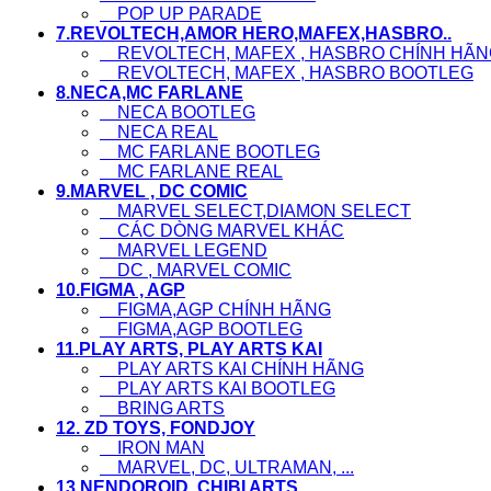
POP UP PARADE
7.REVOLTECH,AMOR HERO,MAFEX,HASBRO..
REVOLTECH, MAFEX , HASBRO CHÍNH HÃN
REVOLTECH, MAFEX , HASBRO BOOTLEG
8.NECA,MC FARLANE
NECA BOOTLEG
NECA REAL
MC FARLANE BOOTLEG
MC FARLANE REAL
9.MARVEL , DC COMIC
MARVEL SELECT,DIAMON SELECT
CÁC DÒNG MARVEL KHÁC
MARVEL LEGEND
DC , MARVEL COMIC
10.FIGMA , AGP
FIGMA,AGP CHÍNH HÃNG
FIGMA,AGP BOOTLEG
11.PLAY ARTS, PLAY ARTS KAI
PLAY ARTS KAI CHÍNH HÃNG
PLAY ARTS KAI BOOTLEG
BRING ARTS
12. ZD TOYS, FONDJOY
IRON MAN
MARVEL, DC, ULTRAMAN, ...
13.NENDOROID ,CHIBI ARTS