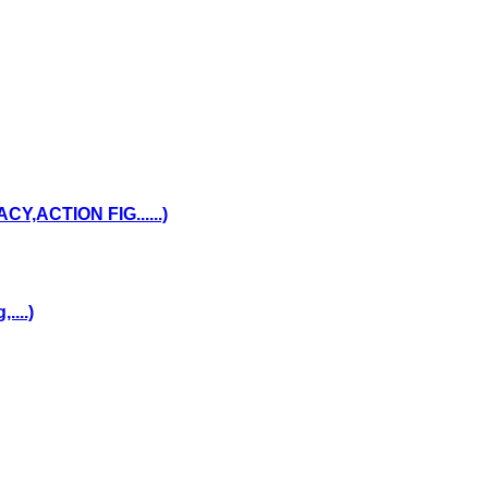
,ACTION FIG......)
...)