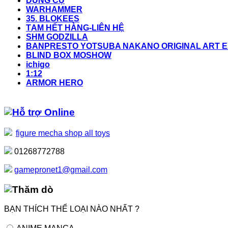
DỤNG CỤ
WARHAMMER
35. BLOKEES
TẠM HẾT HÀNG-LIÊN HỆ
SHM GODZILLA
BANPRESTO YOTSUBA NAKANO ORIGINAL ART EX
BLIND BOX MOSHOW
ichigo
1:12
ARMOR HERO
Hỗ trợ Online
figure mecha shop all toys
01268772788
gamepronet1@gmail.com
Thăm dò
BẠN THÍCH THỂ LOẠI NÀO NHẤT ?