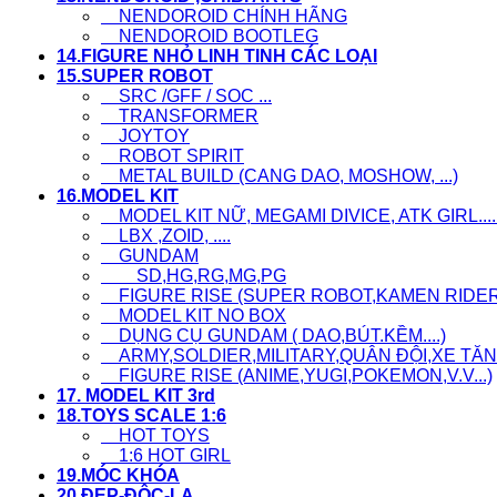
NENDOROID CHÍNH HÃNG
NENDOROID BOOTLEG
14.FIGURE NHỎ LINH TINH CÁC LOẠI
15.SUPER ROBOT
SRC /GFF / SOC ...
TRANSFORMER
JOYTOY
ROBOT SPIRIT
METAL BUILD (CANG DAO, MOSHOW, ...)
16.MODEL KIT
MODEL KIT NỮ, MEGAMI DIVICE, ATK GIRL....
LBX ,ZOID, ....
GUNDAM
SD,HG,RG,MG,PG
FIGURE RISE (SUPER ROBOT,KAMEN RIDER..
MODEL KIT NO BOX
DỤNG CỤ GUNDAM ( DAO,BÚT.KỀM....)
ARMY,SOLDIER,MILITARY,QUÂN ĐỘI,XE TĂNG
FIGURE RISE (ANIME,YUGI,POKEMON,V.V...)
17. MODEL KIT 3rd
18.TOYS SCALE 1:6
HOT TOYS
1:6 HOT GIRL
19.MÓC KHÓA
20.ĐẸP-ĐỘC-LẠ