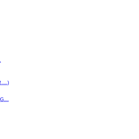
.
...)
....