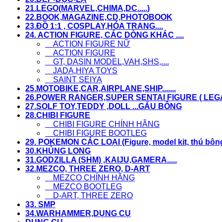
21.LEGO(MARVEL,CHIMA,DC.....)
22.BOOK,MAGAZINE,CD,PHOTOBOOK
23.ĐỒ 1:1 , COSPLAY,HÓA TRANG....
24. ACTION FIGURE, CÁC DÒNG KHÁC ....
ACTION FIGURE NỮ
ACTION FIGURE
GT, DASIN MODEL,VAH,SHS,....
JADA,HIYA TOYS
SAINT SEIYA
25.MOTOBIKE,CAR,AIRPLANE,SHIP.......
26.POWER RANGER,SUPER SENTAI FIGURE ( LEGACY
27.SOLF TOY,TEDDY ,DOLL ...GẤU BÔNG
28.CHIBI FIGURE
CHIBI FIGURE CHÍNH HÃNG
CHIBI FIGURE BOOTLEG
29. POKEMON CÁC LOẠI (Figure, model kit, thú bông,.
30.KHỦNG LONG
31.GODZILLA (SHM) ,KAIJU,GAMERA.....
32.MEZCO, THREE ZERO, D-ART
MEZCO CHÍNH HÃNG
MEZCO BOOTLEG
D-ART, THREE ZERO
33. SMP
34.WARHAMMER,DỤNG CỤ