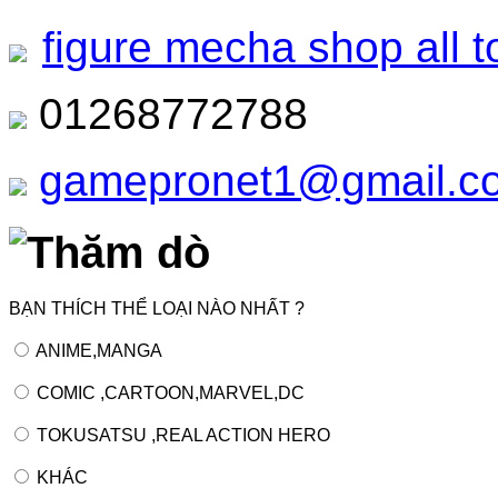
figure mecha shop all t
01268772788
gamepronet1@gmail.c
Thăm dò
BẠN THÍCH THỂ LOẠI NÀO NHẤT ?
ANIME,MANGA
COMIC ,CARTOON,MARVEL,DC
TOKUSATSU ,REAL ACTION HERO
KHÁC