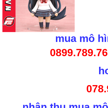
mua mô hìn
0899.789.76
h
078.
nhận thu mua mô 