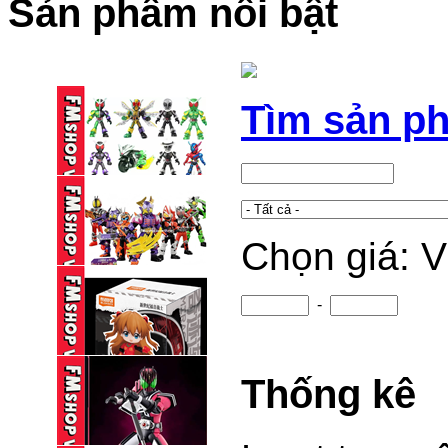
Sản phẩm nổi bật
Tìm sản p
Chọn giá: 
BLINDBOX BLOKEES
KAMEN RIDER ...
95,000 VND
-
BLINDBOX BLOKEES
KAMEN RIDER ...
Thống kê
195,000 VND
(NEW) BLINDBOX
BLOKEES DAALA ...