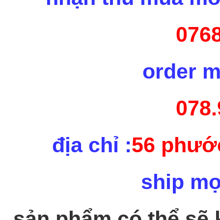
0768
order m
078.
địa chỉ :
56 phước
ship mọ
sản phẩm có thể sẽ 