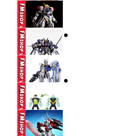
...
650,000 VND
DX ZEZTZ LICENSE
350,000 VND
(NOBOX-THIẾU PART-
SƠN LẠI) HG ...
270,000 VND
(NOBOX THIẾU PK
TAY) SEMBO ...
160,000 VND
(NOBOX) HG 1/144
GUNDAM AERIAL ...
330,000 VND
(NOBOX) PLAYMATES