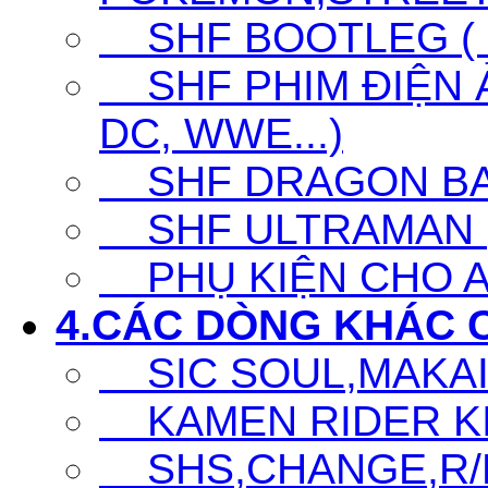
SHF BOOTLEG ( G
SHF PHIM ĐIỆN Ả
DC, WWE...)
SHF DRAGON BA
SHF ULTRAMAN (UL
PHỤ KIỆN CHO A
4.CÁC DÒNG KHÁC 
SIC SOUL,MAKAI K
KAMEN RIDER KIC
SHS,CHANGE,R/D