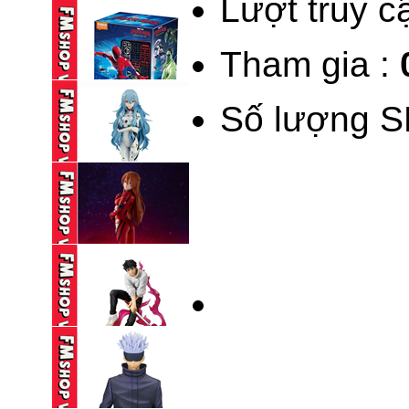
Lượt truy c
235,000 VND
Tham gia :
BLOKEES LEGEND
KAMEN RIDER ...
Số lượng S
690,000 VND
BLINDBOX BLOKEES
SPIDERMAN ...
195,000 VND
(NOBOX) POP UP
PARADE ...
590,000 VND
(NOBOX) SEGA SPM
EVANGELION ...
250,000 VND
(2ND) ICHIBAN KUJI
JUJUTSU ...