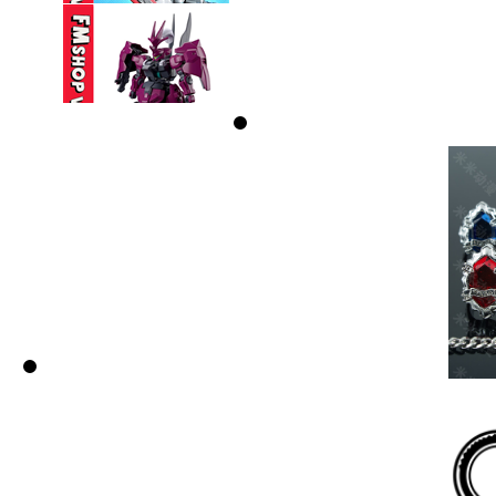
BEN 10 ...
350,000 VND
(NOBOX) SEMBO
BLOCK HEAVENLY ...
95,000 VND
(NOBOX GÃY CHỐT
DÁO, MẤT DÁO) ...
230,000 VND