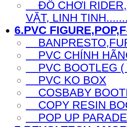
ĐỒ CHƠI RIDER,S
VẶT, LINH TINH......
6.PVC FIGURE,POP,F-
BANPRESTO,FURY
PVC CHÍNH HÃNG 
PVC BOOTLEG ( F
PVC KO BOX
COSBABY BOOTL
COPY RESIN BO
POP UP PARADE