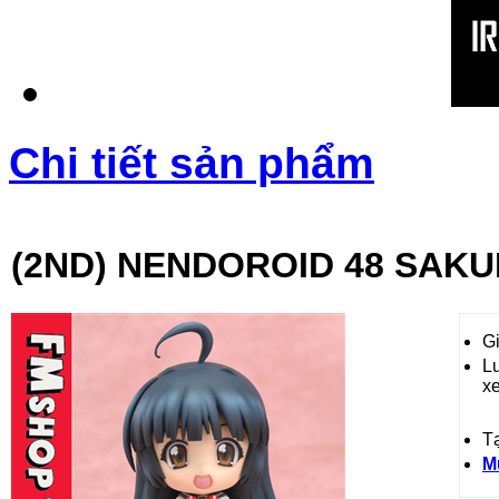
Chi tiết sản phẩm
(2ND) NENDOROID 48 SAK
Gi
L
x
T
M