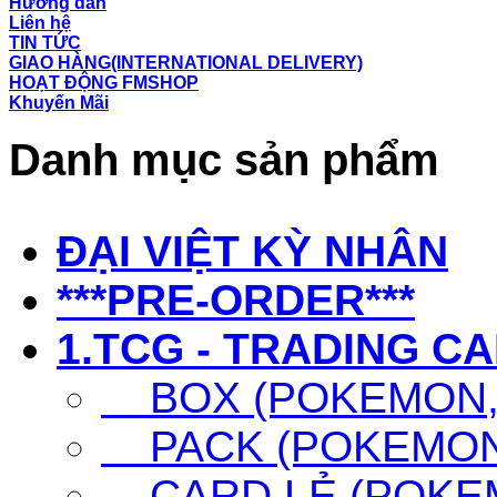
Hướng dẫn
Liên hệ
TIN TỨC
GIAO HÀNG(INTERNATIONAL DELIVERY)
HOẠT ĐỘNG FMSHOP
Khuyến Mãi
Danh mục sản phẩm
ĐẠI VIỆT KỲ NHÂN
***PRE-ORDER***
1.TCG - TRADING C
BOX (POKEMON, 
PACK (POKEMON,
CARD LẺ (POKEM