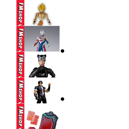
650,000 VND
(2ND) BANPRESTO
JUJUTSU KAISEN ...
390,000 VND
(THIẾU HÔNG+CHÂN,
THIẾU CHỐT ...
250,000 VND
(2ND,TRẦY) SHF
ULTRAMAN DECKER
...
(2ND) MAFEX 123
CATWOMAN HUSH ...
1,650,000 VND
(CÓ TT) STORM
COLLECTIBLES TKOF