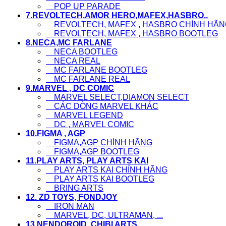
POP UP PARADE
7.REVOLTECH,AMOR HERO,MAFEX,HASBRO..
REVOLTECH, MAFEX , HASBRO CHÍNH HÃN
REVOLTECH, MAFEX , HASBRO BOOTLEG
8.NECA,MC FARLANE
NECA BOOTLEG
NECA REAL
MC FARLANE BOOTLEG
MC FARLANE REAL
9.MARVEL , DC COMIC
MARVEL SELECT,DIAMON SELECT
CÁC DÒNG MARVEL KHÁC
MARVEL LEGEND
DC , MARVEL COMIC
10.FIGMA , AGP
FIGMA,AGP CHÍNH HÃNG
FIGMA,AGP BOOTLEG
11.PLAY ARTS, PLAY ARTS KAI
PLAY ARTS KAI CHÍNH HÃNG
PLAY ARTS KAI BOOTLEG
BRING ARTS
12. ZD TOYS, FONDJOY
IRON MAN
MARVEL, DC, ULTRAMAN, ...
13.NENDOROID ,CHIBI ARTS