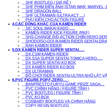
SHF BOOTLEG ( GIÁ RẺ )
SHF PHIM ĐIỆN ẢNH (STAR WAR, MARVEL, D
SHF DRAGON BALL
SHF ULTRAMAN (ULTRA ACT ....)
PHỤ KIỆN CHO ACTION FIGURE
4.CÁC DÒNG KHÁC CỦA KAMEN RIDER
SIC SOUL,MAKAI KADO ......
KAMEN RIDER KICK FIGURE (RKF)
SHS,CHANGE,R/D,ACTION CHIBI,HERO SERI.
SHODO[SO-DO] (KAMEN RIDER,SENTAI,DRAG
RAH KAMEN RIDER
5.DX KAMEN RIDER,SUPER SENTAI......
DX,CSM KAMEN RIDER
DX,SSA SUPER SENTAI,TOMICA HERO......
DX SUPER SENTAI KO BOX
DX KAMEN RIDER KO BOX
DX ULTRAMAN
ĐỒ CHƠI RIDER,SENTAI,ULTRA NHỎ LẶT VẶT, L
6.PVC FIGURE,POP,F-ZERO.... .
BANPRESTO,FURYU,GAME PRIZE,SAGA....
PVC CHÍNH HÃNG ( FIGURE TỈNH )
PVC BOOTLEG ( FIGURE TỈNH )
PVC KO BOX
COSBABY BOOTLEG VÀ CHÍNH HÃNG
COPY RESIN BOOTLEG