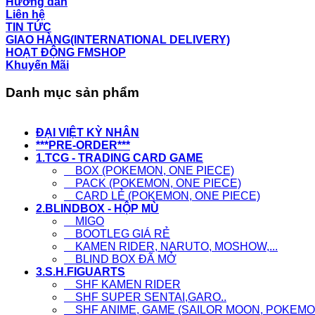
Hướng dẫn
Liên hệ
TIN TỨC
GIAO HÀNG(INTERNATIONAL DELIVERY)
HOẠT ĐỘNG FMSHOP
Khuyến Mãi
Danh mục sản phẩm
ĐẠI VIỆT KỲ NHÂN
***PRE-ORDER***
1.TCG - TRADING CARD GAME
BOX (POKEMON, ONE PIECE)
PACK (POKEMON, ONE PIECE)
CARD LẺ (POKEMON, ONE PIECE)
2.BLINDBOX - HỘP MÙ
MIGO
BOOTLEG GIÁ RẺ
KAMEN RIDER, NARUTO, MOSHOW,...
BLIND BOX ĐÃ MỞ
3.S.H.FIGUARTS
SHF KAMEN RIDER
SHF SUPER SENTAI,GARO..
SHF ANIME, GAME (SAILOR MOON, POKEMON,