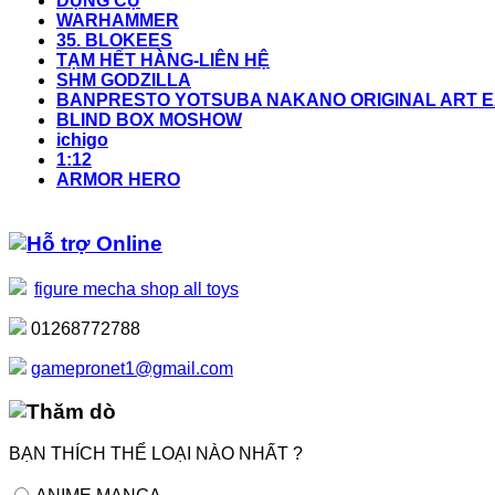
DỤNG CỤ
WARHAMMER
35. BLOKEES
TẠM HẾT HÀNG-LIÊN HỆ
SHM GODZILLA
BANPRESTO YOTSUBA NAKANO ORIGINAL ART EX
BLIND BOX MOSHOW
ichigo
1:12
ARMOR HERO
Hỗ trợ Online
figure mecha shop all toys
01268772788
gamepronet1@gmail.com
Thăm dò
BẠN THÍCH THỂ LOẠI NÀO NHẤT ?