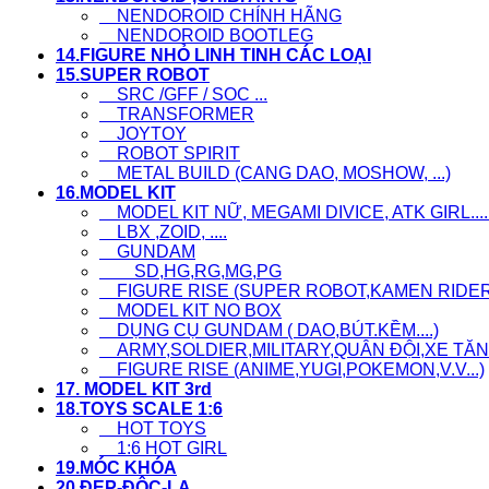
NENDOROID CHÍNH HÃNG
NENDOROID BOOTLEG
14.FIGURE NHỎ LINH TINH CÁC LOẠI
15.SUPER ROBOT
SRC /GFF / SOC ...
TRANSFORMER
JOYTOY
ROBOT SPIRIT
METAL BUILD (CANG DAO, MOSHOW, ...)
16.MODEL KIT
MODEL KIT NỮ, MEGAMI DIVICE, ATK GIRL....
LBX ,ZOID, ....
GUNDAM
SD,HG,RG,MG,PG
FIGURE RISE (SUPER ROBOT,KAMEN RIDER..
MODEL KIT NO BOX
DỤNG CỤ GUNDAM ( DAO,BÚT.KỀM....)
ARMY,SOLDIER,MILITARY,QUÂN ĐỘI,XE TĂNG
FIGURE RISE (ANIME,YUGI,POKEMON,V.V...)
17. MODEL KIT 3rd
18.TOYS SCALE 1:6
HOT TOYS
1:6 HOT GIRL
19.MÓC KHÓA
20.ĐẸP-ĐỘC-LẠ