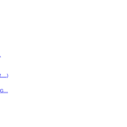
.
...)
....