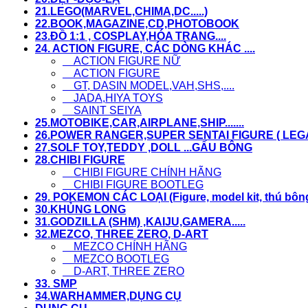
21.LEGO(MARVEL,CHIMA,DC.....)
22.BOOK,MAGAZINE,CD,PHOTOBOOK
23.ĐỒ 1:1 , COSPLAY,HÓA TRANG....
24. ACTION FIGURE, CÁC DÒNG KHÁC ....
ACTION FIGURE NỮ
ACTION FIGURE
GT, DASIN MODEL,VAH,SHS,....
JADA,HIYA TOYS
SAINT SEIYA
25.MOTOBIKE,CAR,AIRPLANE,SHIP.......
26.POWER RANGER,SUPER SENTAI FIGURE ( LEGACY
27.SOLF TOY,TEDDY ,DOLL ...GẤU BÔNG
28.CHIBI FIGURE
CHIBI FIGURE CHÍNH HÃNG
CHIBI FIGURE BOOTLEG
29. POKEMON CÁC LOẠI (Figure, model kit, thú bông,.
30.KHỦNG LONG
31.GODZILLA (SHM) ,KAIJU,GAMERA.....
32.MEZCO, THREE ZERO, D-ART
MEZCO CHÍNH HÃNG
MEZCO BOOTLEG
D-ART, THREE ZERO
33. SMP
34.WARHAMMER,DỤNG CỤ