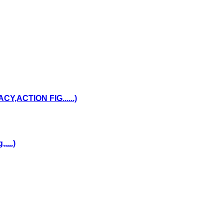
,ACTION FIG......)
...)