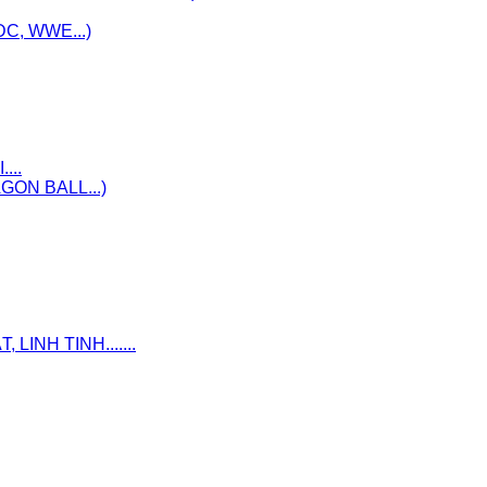
C, WWE...)
...
ON BALL...)
INH TINH.......