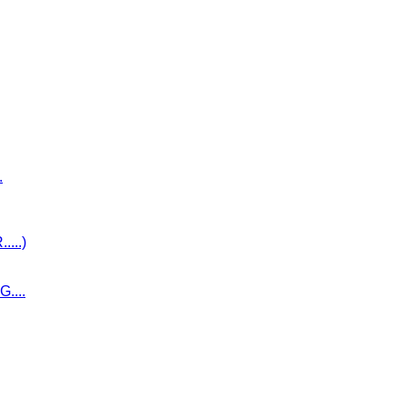
.
...)
....