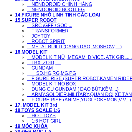
NENDOROID CHÍNH HÃNG
NENDOROID BOOTLEG
14.FIGURE NHỎ LINH TINH CÁC LOẠI
15.SUPER ROBOT
SRC /GFF / SOC ...
TRANSFORMER
JOYTOY
ROBOT SPIRIT
METAL BUILD (CANG DAO, MOSHOW, ...)
16.MODEL KIT
MODEL KIT NỮ, MEGAMI DIVICE, ATK GIRL....
LBX ,ZOID, ....
GUNDAM
SD,HG,RG,MG,PG
FIGURE RISE (SUPER ROBOT,KAMEN RIDER..
MODEL KIT NO BOX
DỤNG CỤ GUNDAM ( DAO,BÚT.KỀM....)
ARMY,SOLDIER,MILITARY,QUÂN ĐỘI,XE TĂNG
FIGURE RISE (ANIME,YUGI,POKEMON,V.V...)
17. MODEL KIT 3rd
18.TOYS SCALE 1:6
HOT TOYS
1:6 HOT GIRL
19.MÓC KHÓA
20.ĐẸP-ĐỘC-LẠ