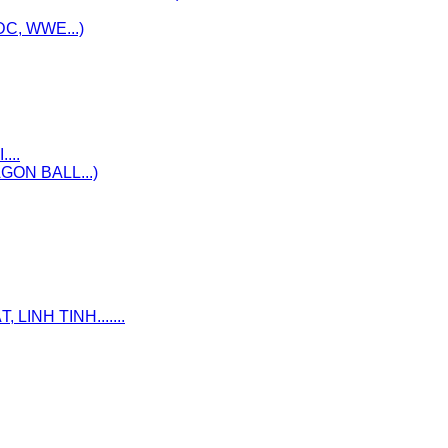
C, WWE...)
...
ON BALL...)
INH TINH.......