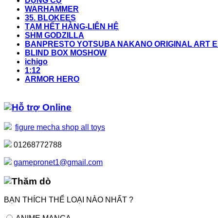
DỤNG CỤ
WARHAMMER
35. BLOKEES
TẠM HẾT HÀNG-LIÊN HỆ
SHM GODZILLA
BANPRESTO YOTSUBA NAKANO ORIGINAL ART EX
BLIND BOX MOSHOW
ichigo
1:12
ARMOR HERO
Hỗ trợ Online
figure mecha shop all toys
01268772788
gamepronet1@gmail.com
Thăm dò
BẠN THÍCH THỂ LOẠI NÀO NHẤT ?