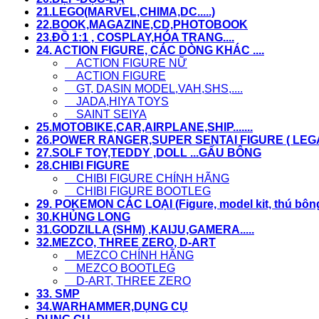
21.LEGO(MARVEL,CHIMA,DC.....)
22.BOOK,MAGAZINE,CD,PHOTOBOOK
23.ĐỒ 1:1 , COSPLAY,HÓA TRANG....
24. ACTION FIGURE, CÁC DÒNG KHÁC ....
ACTION FIGURE NỮ
ACTION FIGURE
GT, DASIN MODEL,VAH,SHS,....
JADA,HIYA TOYS
SAINT SEIYA
25.MOTOBIKE,CAR,AIRPLANE,SHIP.......
26.POWER RANGER,SUPER SENTAI FIGURE ( LEGACY
27.SOLF TOY,TEDDY ,DOLL ...GẤU BÔNG
28.CHIBI FIGURE
CHIBI FIGURE CHÍNH HÃNG
CHIBI FIGURE BOOTLEG
29. POKEMON CÁC LOẠI (Figure, model kit, thú bông,.
30.KHỦNG LONG
31.GODZILLA (SHM) ,KAIJU,GAMERA.....
32.MEZCO, THREE ZERO, D-ART
MEZCO CHÍNH HÃNG
MEZCO BOOTLEG
D-ART, THREE ZERO
33. SMP
34.WARHAMMER,DỤNG CỤ