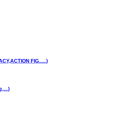
,ACTION FIG......)
...)