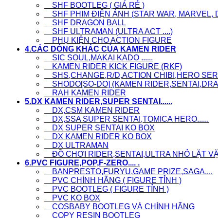
SHF BOOTLEG ( GIÁ RẺ )
SHF PHIM ĐIỆN ẢNH (STAR WAR, MARVEL, D
SHF DRAGON BALL
SHF ULTRAMAN (ULTRA ACT ....)
PHỤ KIỆN CHO ACTION FIGURE
4.CÁC DÒNG KHÁC CỦA KAMEN RIDER
SIC SOUL,MAKAI KADO ......
KAMEN RIDER KICK FIGURE (RKF)
SHS,CHANGE,R/D,ACTION CHIBI,HERO SERI.
SHODO[SO-DO] (KAMEN RIDER,SENTAI,DRAG
RAH KAMEN RIDER
5.DX KAMEN RIDER,SUPER SENTAI......
DX,CSM KAMEN RIDER
DX,SSA SUPER SENTAI,TOMICA HERO......
DX SUPER SENTAI KO BOX
DX KAMEN RIDER KO BOX
DX ULTRAMAN
ĐỒ CHƠI RIDER,SENTAI,ULTRA NHỎ LẶT VẶT, L
6.PVC FIGURE,POP,F-ZERO.... .
BANPRESTO,FURYU,GAME PRIZE,SAGA....
PVC CHÍNH HÃNG ( FIGURE TỈNH )
PVC BOOTLEG ( FIGURE TỈNH )
PVC KO BOX
COSBABY BOOTLEG VÀ CHÍNH HÃNG
COPY RESIN BOOTLEG