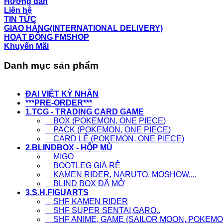
Hướng dẫn
Liên hệ
TIN TỨC
GIAO HÀNG(INTERNATIONAL DELIVERY)
HOẠT ĐỘNG FMSHOP
Khuyến Mãi
Danh mục sản phẩm
ĐẠI VIỆT KỲ NHÂN
***PRE-ORDER***
1.TCG - TRADING CARD GAME
BOX (POKEMON, ONE PIECE)
PACK (POKEMON, ONE PIECE)
CARD LẺ (POKEMON, ONE PIECE)
2.BLINDBOX - HỘP MÙ
MIGO
BOOTLEG GIÁ RẺ
KAMEN RIDER, NARUTO, MOSHOW,...
BLIND BOX ĐÃ MỞ
3.S.H.FIGUARTS
SHF KAMEN RIDER
SHF SUPER SENTAI,GARO..
SHF ANIME, GAME (SAILOR MOON, POKEMON,