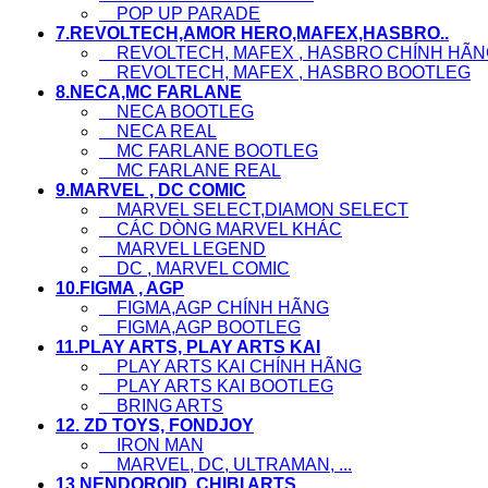
POP UP PARADE
7.REVOLTECH,AMOR HERO,MAFEX,HASBRO..
REVOLTECH, MAFEX , HASBRO CHÍNH HÃN
REVOLTECH, MAFEX , HASBRO BOOTLEG
8.NECA,MC FARLANE
NECA BOOTLEG
NECA REAL
MC FARLANE BOOTLEG
MC FARLANE REAL
9.MARVEL , DC COMIC
MARVEL SELECT,DIAMON SELECT
CÁC DÒNG MARVEL KHÁC
MARVEL LEGEND
DC , MARVEL COMIC
10.FIGMA , AGP
FIGMA,AGP CHÍNH HÃNG
FIGMA,AGP BOOTLEG
11.PLAY ARTS, PLAY ARTS KAI
PLAY ARTS KAI CHÍNH HÃNG
PLAY ARTS KAI BOOTLEG
BRING ARTS
12. ZD TOYS, FONDJOY
IRON MAN
MARVEL, DC, ULTRAMAN, ...
13.NENDOROID ,CHIBI ARTS