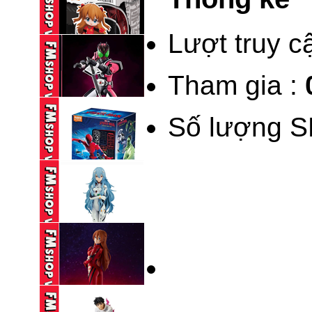
BLINDBOX BLOKEES
KAMEN RIDER ...
Lượt truy c
195,000 VND
Tham gia :
(NEW) BLINDBOX
BLOKEES DAALA ...
Số lượng S
235,000 VND
BLOKEES LEGEND
KAMEN RIDER ...
690,000 VND
BLINDBOX BLOKEES
SPIDERMAN ...
195,000 VND
(NOBOX) POP UP
PARADE ...
590,000 VND