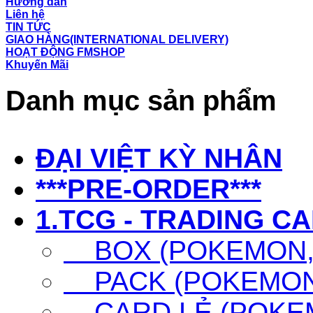
Hướng dẫn
Liên hệ
TIN TỨC
GIAO HÀNG(INTERNATIONAL DELIVERY)
HOẠT ĐỘNG FMSHOP
Khuyến Mãi
Danh mục sản phẩm
ĐẠI VIỆT KỲ NHÂN
***PRE-ORDER***
1.TCG - TRADING C
BOX (POKEMON, 
PACK (POKEMON,
CARD LẺ (POKEM