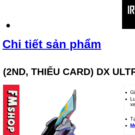
Chi tiết sản phẩm
(2ND, THIẾU CARD) DX UL
Gi
L
x
T
M