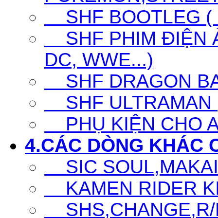
SHF BOOTLEG ( G
SHF PHIM ĐIỆN Ả
DC, WWE...)
SHF DRAGON BA
SHF ULTRAMAN (UL
PHỤ KIỆN CHO A
4.CÁC DÒNG KHÁC 
SIC SOUL,MAKAI K
KAMEN RIDER KIC
SHS,CHANGE,R/D