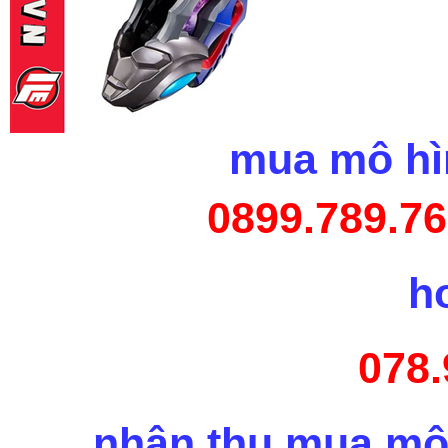
mua mô hìn
0899.789.76
h
078.
nhận thu mua mô 