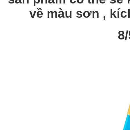
về màu sơn , kích
8/