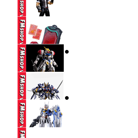
(2ND) MAFEX 123
CATWOMAN HUSH ...
1,650,000 VND
(CÓ TT) STORM
COLLECTIBLES TKOF
...
650,000 VND
DX ZEZTZ LICENSE
350,000 VND
(NOBOX-THIẾU PART-
SƠN LẠI) HG ...
270,000 VND
(NOBOX THIẾU PK
TAY) SEMBO ...
160,000 VND