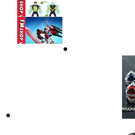
(NOBOX) HG 1/144
GUNDAM AERIAL ...
330,000 VND
(NOBOX) PLAYMATES
BEN 10 ...
350,000 VND
(NOBOX) SEMBO
BLOCK HEAVENLY ...
95,000 VND