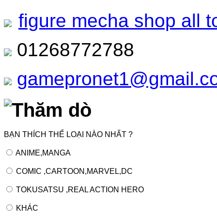
figure mecha shop all t
01268772788
gamepronet1@gmail.c
Thăm dò
BẠN THÍCH THỂ LOẠI NÀO NHẤT ?
ANIME,MANGA
COMIC ,CARTOON,MARVEL,DC
TOKUSATSU ,REAL ACTION HERO
KHÁC