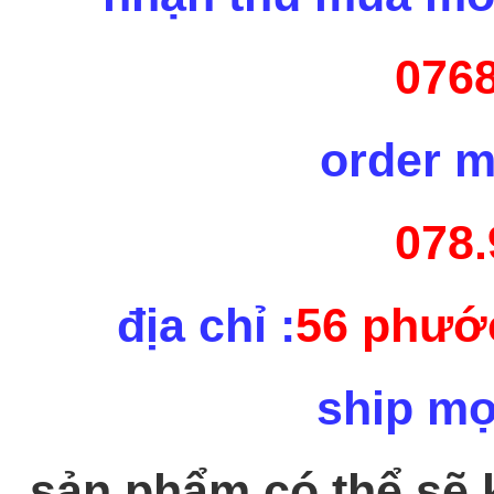
0768
order m
078.
địa chỉ :
56 phước
ship mọ
sản phẩm có thể sẽ k