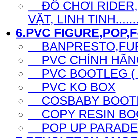
ĐỒ CHƠI RIDER,S
VẶT, LINH TINH......
6.PVC FIGURE,POP,F-
BANPRESTO,FURY
PVC CHÍNH HÃNG 
PVC BOOTLEG ( F
PVC KO BOX
COSBABY BOOTL
COPY RESIN BO
POP UP PARADE