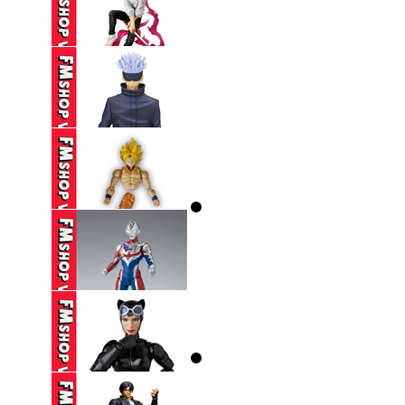
(NOBOX) SEGA SPM
EVANGELION ...
250,000 VND
(2ND) ICHIBAN KUJI
JUJUTSU ...
650,000 VND
(2ND) BANPRESTO
JUJUTSU KAISEN ...
390,000 VND
(THIẾU HÔNG+CHÂN,
THIẾU CHỐT ...
250,000 VND
(2ND,TRẦY) SHF
ULTRAMAN DECKER
...