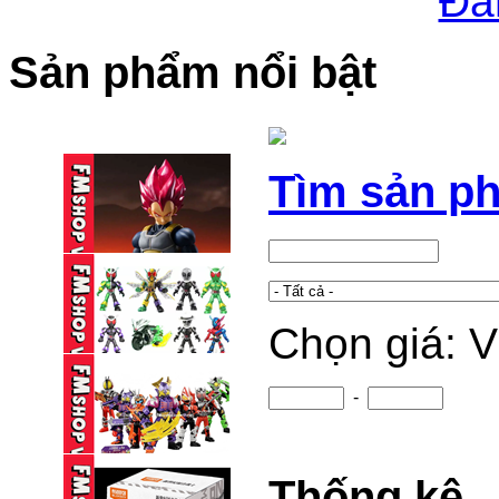
Đă
Sản phẩm nổi bật
Tìm sản p
Chọn giá: 
(2ND) SHF VEGETA
GOD (15TH ...
1,150,000 VND
-
BLINDBOX BLOKEES
KAMEN RIDER ...
Thống kê
95,000 VND