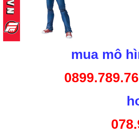
mua mô hìn
0899.789.76
h
078.