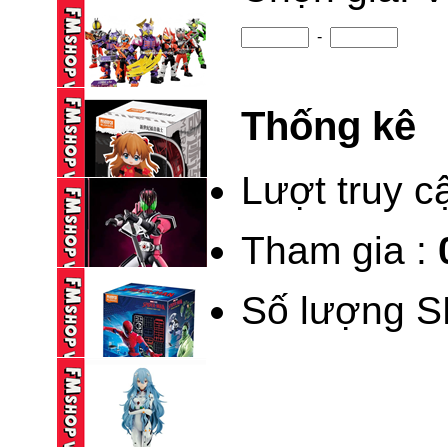
1,150,000 VND
-
BLINDBOX BLOKEES
KAMEN RIDER ...
Thống kê
95,000 VND
BLINDBOX BLOKEES
KAMEN RIDER ...
Lượt truy c
195,000 VND
Tham gia :
(NEW) BLINDBOX
BLOKEES DAALA ...
Số lượng S
235,000 VND
BLOKEES LEGEND
KAMEN RIDER ...
690,000 VND
BLINDBOX BLOKEES
SPIDERMAN ...