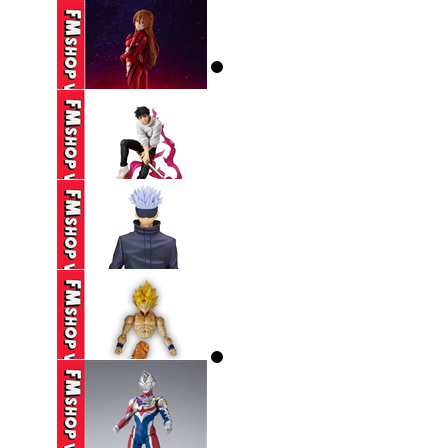
195,000 VND
(NOBOX) POP UP
PARADE ...
590,000 VND
(NOBOX) SEGA SPM
EVANGELION ...
250,000 VND
(2ND) ICHIBAN KUJI
JUJUTSU ...
650,000 VND
(2ND) BANPRESTO
JUJUTSU KAISEN ...
390,000 VND
(THIẾU HÔNG+CHÂN,
THIẾU CHỐT ...