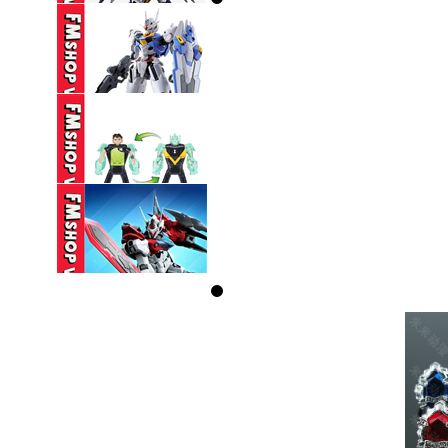
SƠN LẠI) HG ...
270,000 VND
(NOBOX THIẾU PK
TAY) SEMBO ...
160,000 VND
(NOBOX) HG 1/144
GUNDAM AERIAL ...
330,000 VND
(NOBOX) PLAYMATES
BEN 10 ...
350,000 VND
(NOBOX) SEMBO
BLOCK HEAVENLY ...
95,000 VND