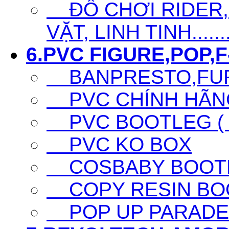
ĐỒ CHƠI RIDER,S
VẶT, LINH TINH......
6.PVC FIGURE,POP,F-
BANPRESTO,FURY
PVC CHÍNH HÃNG 
PVC BOOTLEG ( F
PVC KO BOX
COSBABY BOOTL
COPY RESIN BO
POP UP PARADE