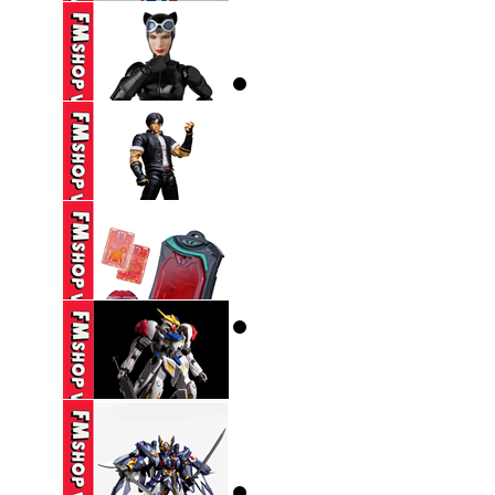
250,000 VND
(2ND,TRẦY) SHF
ULTRAMAN DECKER
...
(2ND) MAFEX 123
CATWOMAN HUSH ...
1,650,000 VND
(CÓ TT) STORM
COLLECTIBLES TKOF
...
650,000 VND
DX ZEZTZ LICENSE
350,000 VND
(NOBOX-THIẾU PART-