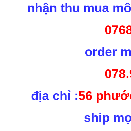
nhận thu mua mô 
0768
order m
078.
địa chỉ :
56 phước
ship mọ