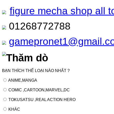
figure mecha shop all t
01268772788
gamepronet1@gmail.c
Thăm dò
BẠN THÍCH THỂ LOẠI NÀO NHẤT ?
ANIME,MANGA
COMIC ,CARTOON,MARVEL,DC
TOKUSATSU ,REAL ACTION HERO
KHÁC