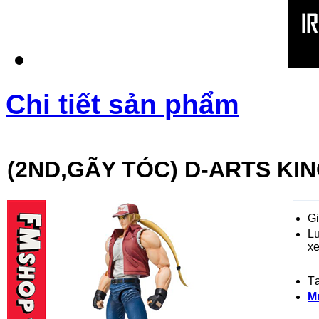
Chi tiết sản phẩm
(2ND,GÃY TÓC) D-ARTS KI
Gi
L
x
T
M