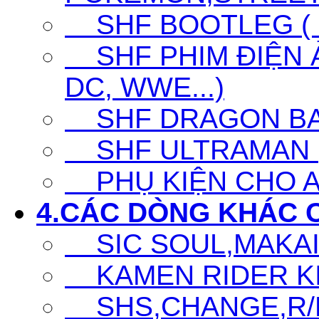
SHF BOOTLEG ( G
SHF PHIM ĐIỆN Ả
DC, WWE...)
SHF DRAGON BA
SHF ULTRAMAN (UL
PHỤ KIỆN CHO A
4.CÁC DÒNG KHÁC 
SIC SOUL,MAKAI K
KAMEN RIDER KIC
SHS,CHANGE,R/D