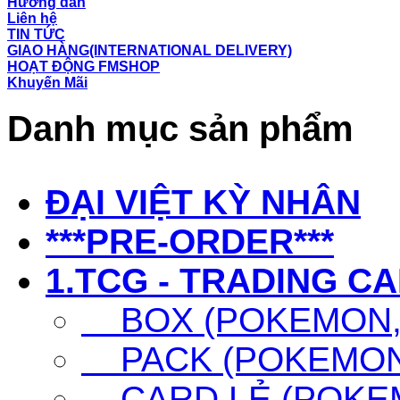
Hướng dẫn
Liên hệ
TIN TỨC
GIAO HÀNG(INTERNATIONAL DELIVERY)
HOẠT ĐỘNG FMSHOP
Khuyến Mãi
Danh mục sản phẩm
ĐẠI VIỆT KỲ NHÂN
***PRE-ORDER***
1.TCG - TRADING C
BOX (POKEMON, 
PACK (POKEMON,
CARD LẺ (POKEM